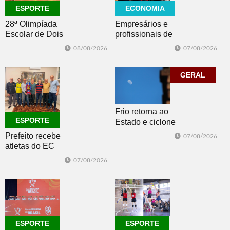
ECONOMIA
ESPORTE
Empresários e
28ª Olimpíada
profissionais de
Escolar de Dois
Dois Irmãos,
Irmãos retorna
07/08/2026
08/08/2026
Morro e Herval
com disputas de
prestigiam 27ª
Handebol Mirim
Construsul
GERAL
Frio retorna ao
ESPORTE
Estado e ciclone
se afasta para o
Prefeito recebe
07/08/2026
oceano no fim
atletas do EC
de semana
Morro Reuter,
07/08/2026
campeões do
Intermunicipal
Master 65+
ESPORTE
ESPORTE