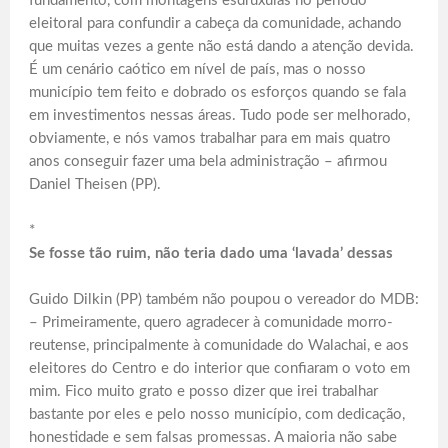
fundamento, com montagens esdrúxulas no período
eleitoral para confundir a cabeça da comunidade, achando
que muitas vezes a gente não está dando a atenção devida.
É um cenário caótico em nível de país, mas o nosso
município tem feito e dobrado os esforços quando se fala
em investimentos nessas áreas. Tudo pode ser melhorado,
obviamente, e nós vamos trabalhar para em mais quatro
anos conseguir fazer uma bela administração – afirmou
Daniel Theisen (PP).
*
Se fosse tão ruim, não teria dado uma ‘lavada’ dessas
Guido Dilkin (PP) também não poupou o vereador do MDB:
– Primeiramente, quero agradecer à comunidade morro-
reutense, principalmente à comunidade do Walachai, e aos
eleitores do Centro e do interior que confiaram o voto em
mim. Fico muito grato e posso dizer que irei trabalhar
bastante por eles e pelo nosso município, com dedicação,
honestidade e sem falsas promessas. A maioria não sabe