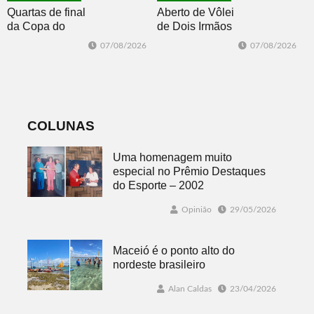
Quartas de final
Aberto de Vôlei
da Copa do
de Dois Irmãos
Brasil 2026: veja
segue neste
07/08/2026
07/08/2026
classificados,
sábado com
datas e detalhes
mais quatro
do sorteio
jogos
COLUNAS
Uma homenagem muito
especial no Prêmio Destaques
do Esporte – 2002
Opinião
29/05/2026
Maceió é o ponto alto do
nordeste brasileiro
Alan Caldas
23/04/2026