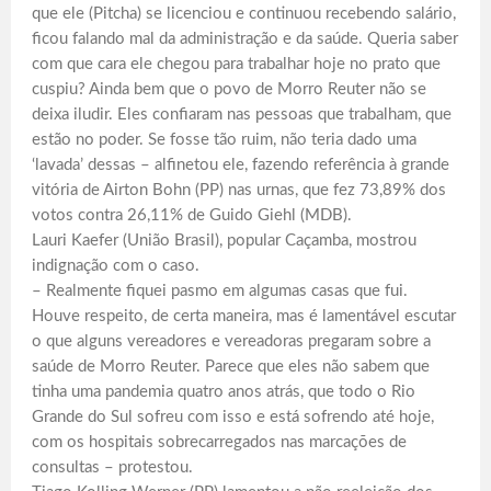
que ele (Pitcha) se licenciou e continuou recebendo salário,
ficou falando mal da administração e da saúde. Queria saber
com que cara ele chegou para trabalhar hoje no prato que
cuspiu? Ainda bem que o povo de Morro Reuter não se
deixa iludir. Eles confiaram nas pessoas que trabalham, que
estão no poder. Se fosse tão ruim, não teria dado uma
‘lavada’ dessas – alfinetou ele, fazendo referência à grande
vitória de Airton Bohn (PP) nas urnas, que fez 73,89% dos
votos contra 26,11% de Guido Giehl (MDB).
Lauri Kaefer (União Brasil), popular Caçamba, mostrou
indignação com o caso.
– Realmente fiquei pasmo em algumas casas que fui.
Houve respeito, de certa maneira, mas é lamentável escutar
o que alguns vereadores e vereadoras pregaram sobre a
saúde de Morro Reuter. Parece que eles não sabem que
tinha uma pandemia quatro anos atrás, que todo o Rio
Grande do Sul sofreu com isso e está sofrendo até hoje,
com os hospitais sobrecarregados nas marcações de
consultas – protestou.