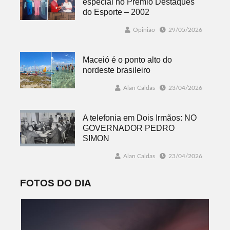
especial no Prêmio Destaques
do Esporte – 2002
Opinião
29/05/2026
Maceió é o ponto alto do
nordeste brasileiro
Alan Caldas
23/04/2026
A telefonia em Dois Irmãos: NO
GOVERNADOR PEDRO
SIMON
Alan Caldas
23/04/2026
FOTOS DO DIA