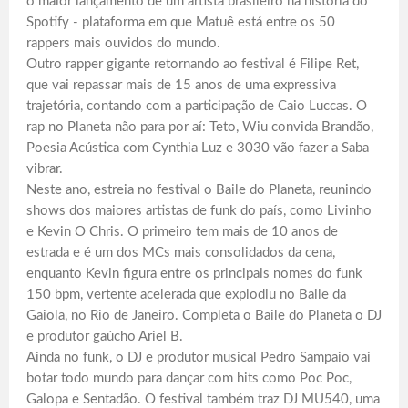
o maior lançamento de um artista brasileiro na história do
Spotify - plataforma em que Matuê está entre os 50
rappers mais ouvidos do mundo.
Outro rapper gigante retornando ao festival é Filipe Ret,
que vai repassar mais de 15 anos de uma expressiva
trajetória, contando com a participação de Caio Luccas. O
rap no Planeta não para por aí: Teto, Wiu convida Brandão,
Poesia Acústica com Cynthia Luz e 3030 vão fazer a Saba
vibrar.
Neste ano, estreia no festival o Baile do Planeta, reunindo
shows dos maiores artistas de funk do país, como Livinho
e Kevin O Chris. O primeiro tem mais de 10 anos de
estrada e é um dos MCs mais consolidados da cena,
enquanto Kevin figura entre os principais nomes do funk
150 bpm, vertente acelerada que explodiu no Baile da
Gaiola, no Rio de Janeiro. Completa o Baile do Planeta o DJ
e produtor gaúcho Ariel B.
Ainda no funk, o DJ e produtor musical Pedro Sampaio vai
botar todo mundo para dançar com hits como Poc Poc,
Galopa e Sentadão. O festival também traz DJ MU540, uma