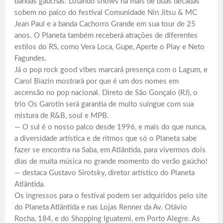
bandas gaúchas. Lotando shows há mais de duas décadas
sobem no palco do festival Comunidade Nin Jitsu & MC
Jean Paul e a banda Cachorro Grande em sua tour de 25
anos. O Planeta também receberá atrações de diferentes
estilos do RS, como Vera Loca, Gupe, Aperte o Play e Neto
Fagundes.
Já o pop rock good vibes marcará presença com o Lagum, e
Carol Biazin mostrará por que é um dos nomes em
ascensão no pop nacional. Direto de São Gonçalo (RJ), o
trio Os Garotin será garantia de muito suingue com sua
mistura de R&B, soul e MPB.
— O sul é o nosso palco desde 1996, e mais do que nunca,
a diversidade artística e de ritmos que só o Planeta sabe
fazer se encontra na Saba, em Atlântida, para vivermos dois
dias de muita música no grande momento do verão gaúcho!
— destaca Gustavo Sirotsky, diretor artístico do Planeta
Atlântida.
Os ingressos para o festival podem ser adquiridos pelo site
do Planeta Atlântida e nas Lojas Renner da Av. Otávio
Rocha, 184, e do Shopping Iguatemi, em Porto Alegre. As