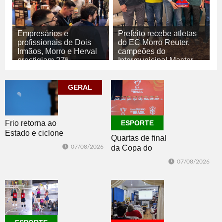
Empresários e
Prefeito recebe atletas
profissionais de Dois
do EC Morro Reuter,
Irmãos, Morro e Herval
campeões do
prestigiam 27ª
Intermunicipal Master
Construsul
65+
07/08/2026
07/08/2026
GERAL
ECONOMIA
ESPORTE
Frio retorna ao
ESPORTE
Estado e ciclone
Quartas de final
se afasta para o
07/08/2026
da Copa do
oceano no fim
Brasil 2026: veja
de semana
07/08/2026
classificados,
datas e detalhes
do sorteio