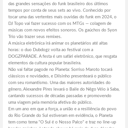
das grandes sensações do funk brasileiro dos últimos
tempos por conta de seus sets ao vivo. Conhecido por
tocar uma das vertentes mais ouvidas do funk em 2024, o
DJ Topo vai fazer sucesso com os MTGs — colagem de
músicas com novos efeitos sonoros. Os gaúchos do Syon
Trio vão trazer seus remixes.
A música eletrônica irá animar os planetários até altas
horas: o duo Dubdogz volta ao festival com a
DOGZPARADE. A festa é um safári eletrônico, que resgata
elementos da cultura popular brasileira.
Não vai faltar pagode no Planeta: Sorriso Maroto tocará
clássicos e novidades, e Dilsinho presenteará o público
com seu romantismo. Uma das maiores autoridades do
gênero, Alexandre Pires levará o Baile do Nêgo Véio à Saba,
cantando sucessos de décadas passadas e promovendo
uma viagem pela memória afetiva do público.
Em um ano em que a força, a união e a resiliência do povo
do Rio Grande do Sul estiveram em evidência, o Planeta
tem como tema "O Sul é o Nosso Palco" e traz no line-up