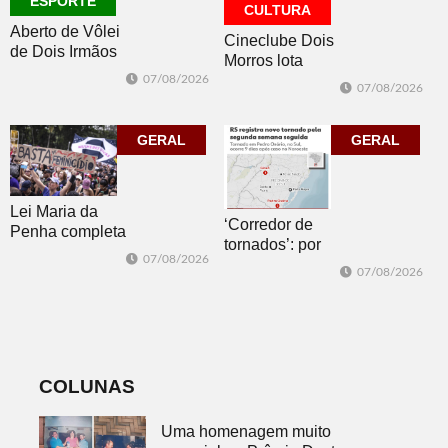
ESPORTE
CULTURA
Aberto de Vôlei
Cineclube Dois
de Dois Irmãos
Morros lota
segue neste
Biblioteca
07/08/2026
07/08/2026
sábado com
Pública com o
mais quatro
clássico “Um
jogos
GERAL
corpo que cai”
GERAL
Lei Maria da
‘Corredor de
Penha completa
tornados’: por
20 anos entre
07/08/2026
que o RS é a 2ª
avanços e
07/08/2026
região do
desafios
mundo mais
favorável ao
fenômeno
COLUNAS
Uma homenagem muito