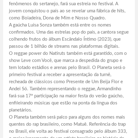
fenômenos do sertanejo, fará sua estreia no festival. A
jovem conquistou o país ao se revelar uma fábrica de hits,
como Boiadeira, Dona de Mim e Nosso Quadro.
A gaúcha Luísa Sonza também está entre os nomes
confirmados. Uma das estrelas pop do país, a cantora segue
colhendo frutos do álbum Escândalo Íntimo (2023), que
passou de 1 bilhão de streams nas plataformas digitais.
O reggae power do Natiruts também está garantido, com o
show Leve com Você, que marca a despedida do grupo e
tem lotado estádios e arenas pelo Brasil. O Planeta será o
primeiro festival a receber a apresentação da turnê,
recheada de clássicos como Presente de Um Beija Flor e
Andei Só. Também representando o reggae, Armandinho
fará sua 17ª participação na maior festa do verão gaúcho,
enfileirando músicas que estão na ponta da língua dos
planetários.
O Planeta também será palco para alguns dos nomes mais
quentes do rap brasileiro, como Matuê. Referência do trap
no Brasil, ele volta ao festival consagrado pelo álbum 333,