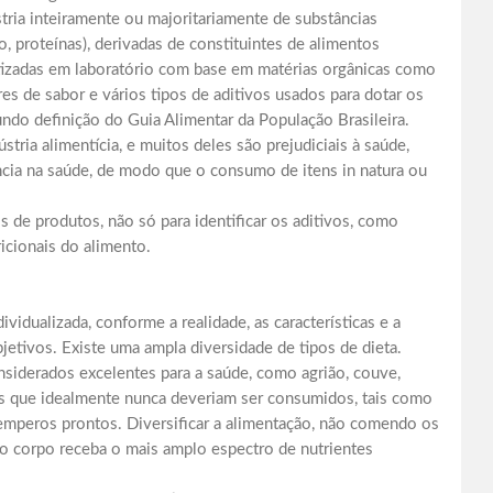
tria inteiramente ou majoritariamente de substâncias
o, proteínas), derivadas de constituintes de alimentos
tizadas em laboratório com base em matérias orgânicas como
res de sabor e vários tipos de aditivos usados para dotar os
undo definição do Guia Alimentar da População Brasileira.
tria alimentícia, e muitos deles são prejudiciais à saúde,
ncia na saúde, de modo que o consumo de itens in natura ou
s de produtos, não só para identificar os aditivos, como
icionais do alimento.
vidualizada, conforme a realidade, as características e a
etivos. Existe uma ampla diversidade de tipos de dieta.
nsiderados excelentes para a saúde, como agrião, couve,
os que idealmente nunca deveriam ser consumidos, tais como
temperos prontos. Diversificar a alimentação, não comendo os
 o corpo receba o mais amplo espectro de nutrientes