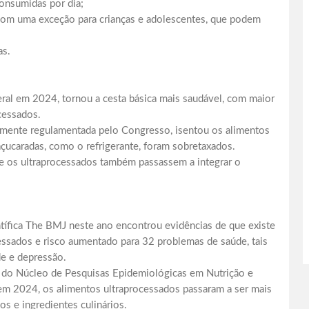
consumidas por dia;
 com uma exceção para crianças e adolescentes, que podem
as.
al em 2024, tornou a cesta básica mais saudável, com maior
cessados.
temente regulamentada pelo Congresso, isentou os alimentos
 açucaradas, como o refrigerante, foram sobretaxados.
ue os ultraprocessados também passassem a integrar o
ntífica The BMJ neste ano encontrou evidências de que existe
essados e risco aumentado para 32 problemas de saúde, tais
de e depressão.
 do Núcleo de Pesquisas Epidemiológicas em Nutrição e
m 2024, os alimentos ultraprocessados passaram a ser mais
s e ingredientes culinários.