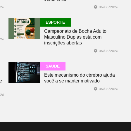
026
06/08/2026
ESPORTE
Campeonato de Bocha Adulto
Masculino Duplas está com
026
inscrições abertas
06/08/2026
SAÚDE
Este mecanismo do cérebro ajuda
e
você a se manter motivado
06/08/2026
026