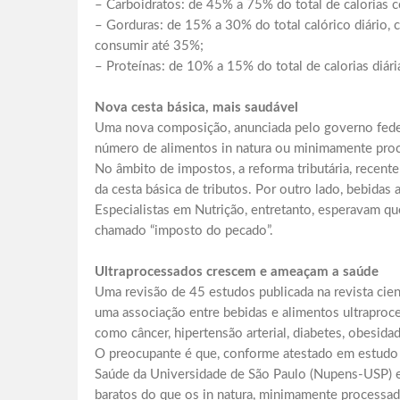
– Carboidratos: de 45% a 75% do total de calorias 
– Gorduras: de 15% a 30% do total calórico diário,
consumir até 35%;
– Proteínas: de 10% a 15% do total de calorias diári
Nova cesta básica, mais saudável
Uma nova composição, anunciada pelo governo feder
número de alimentos in natura ou minimamente pro
No âmbito de impostos, a reforma tributária, recen
da cesta básica de tributos. Por outro lado, bebidas
Especialistas em Nutrição, entretanto, esperavam q
chamado “imposto do pecado”.
Ultraprocessados crescem e ameaçam a saúde
Uma revisão de 45 estudos publicada na revista cie
uma associação entre bebidas e alimentos ultraproc
como câncer, hipertensão arterial, diabetes, obesida
O preocupante é que, conforme atestado em estudo
Saúde da Universidade de São Paulo (Nupens-USP) e
baratos do que os in natura, minimamente processado