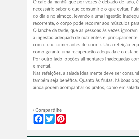
O café da manhã, que por vezes é deixado de lado, é
necessário saber o que consumir e o que evitar. Pul
do dia e no almoço, levando a uma ingestão inadequa
recorrente, o corpo pode recorrer aos músculos para
O lanche da tarde, que as pessoas às vezes ignoram n
a ingestão adequada de nutrientes e, principalmente
com o que comer antes de dormir. Uma refeição equ
como garante uma recuperação adequada e o estabele
Por outro lado, opções alimentares inadequadas co
e mental.
Nas refeições, a salada idealmente deve ser consumi
também seja benéfica. Quanto às frutas, há boas opç
ainda podem acompanhar os pratos, como em saladas
› Compartilhe
Facebook
Twitter
Pinterest