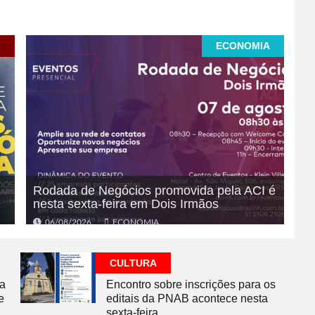
L
ECONOMIA
Rodada de Negócios promovida pela ACI é
nesta sexta-feira em Dois Irmãos
06/08/2026
ECONOMIA
CULTURA
na
Encontro sobre inscrições para os
e
editais da PNAB acontece nesta
sexta-feira