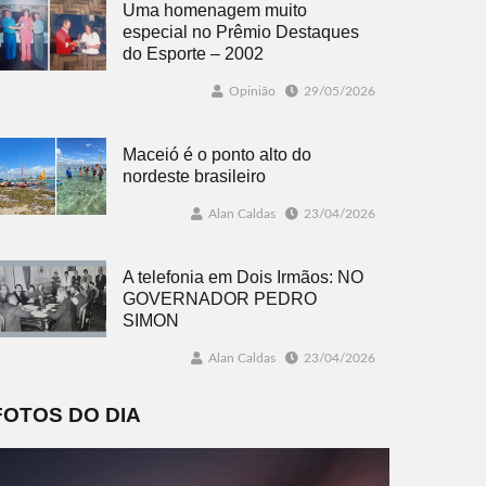
Uma homenagem muito
especial no Prêmio Destaques
do Esporte – 2002
Opinião
29/05/2026
Maceió é o ponto alto do
nordeste brasileiro
Alan Caldas
23/04/2026
A telefonia em Dois Irmãos: NO
GOVERNADOR PEDRO
SIMON
Alan Caldas
23/04/2026
FOTOS DO DIA