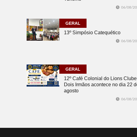
06/08/2
GERAL
13º Simpósio Catequético
06/08/2
GERAL
12º Café Colonial do Lions Clube
Dois Irmãos acontece no dia 22 d
agosto
06/08/2