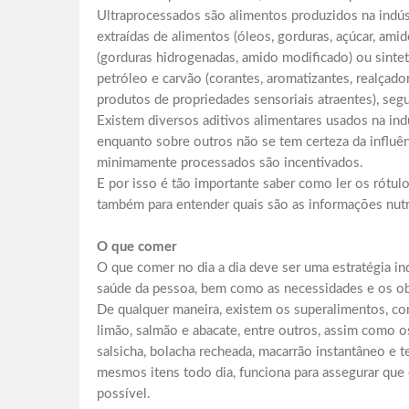
Ultraprocessados são alimentos produzidos na indús
extraídas de alimentos (óleos, gorduras, açúcar, amid
(gorduras hidrogenadas, amido modificado) ou sinte
petróleo e carvão (corantes, aromatizantes, realçado
produtos de propriedades sensoriais atraentes), seg
Existem diversos aditivos alimentares usados na indús
enquanto sobre outros não se tem certeza da influê
minimamente processados são incentivados.
E por isso é tão importante saber como ler os rótulo
também para entender quais são as informações nutr
O que comer
O que comer no dia a dia deve ser uma estratégia indi
saúde da pessoa, bem como as necessidades e os obj
De qualquer maneira, existem os superalimentos, co
limão, salmão e abacate, entre outros, assim como 
salsicha, bolacha recheada, macarrão instantâneo e 
mesmos itens todo dia, funciona para assegurar que
possível.