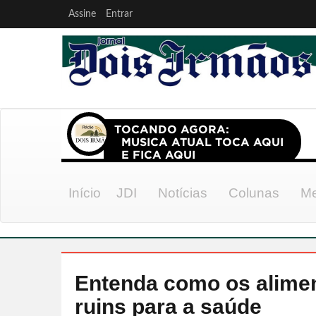
Assine
Entrar
Início
JDI
Notícias
Colunas
Me
Entenda como os alime
ruins para a saúde