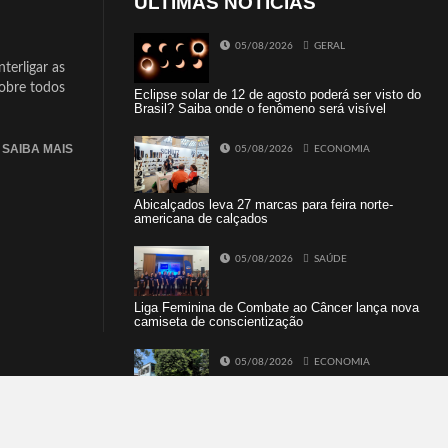
ÚLTIMAS NOTÍCIAS
05/08/2026
GERAL
terligar as
sobre todos
Eclipse solar de 12 de agosto poderá ser visto do
Brasil? Saiba onde o fenômeno será visível
SAIBA MAIS
05/08/2026
ECONOMIA
Abicalçados leva 27 marcas para feira norte-
americana de calçados
05/08/2026
SAÚDE
Liga Feminina de Combate ao Câncer lança nova
camiseta de conscientização
05/08/2026
ECONOMIA
SINE Dois Irmãos terá seleção com 10
oportunidades de emprego no dia 10