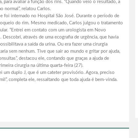
a, para avaliar a função dos rins. “Quando veio o resultado, a
o normal”, relatou Carlos.
e foi internado no Hospital São José. Durante o período de
loqueio do rim. Mesmo medicado, Carlos julgou o tratamento
cular. “Entrei em contato com um urologista em Novo
Descobri, através de uma ecografia de urgência, que havia
sibilitava a saída da urina. Ou era fazer uma cirurgia
caria sem nenhum. Tive que sair ao mundo e gritar por ajuda,
nsultas”, destacou ele, contando que graças a ajuda de
eira cirurgia na última quarta-feira (27).
 um duplo J, que é um cateter provisório. Agora, preciso
mil”, completa ele, ressaltando que toda ajuda é bem-vinda.