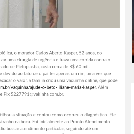
élica, o morador Carlos Aberto Kasper, 52 anos, do
ar uma cirurgia de urgência e trava uma corrida contra o
do de Pieloplastia, custa cerca de R$ 60 mil.
ve devido ao fato de o pai ter apenas um rim, uma vez que
cadar o valor, a família criou uma vaquinha online, que pode
m.br/vaquinha/ajude-o-beto-liliane-maria-kasper
. Além
ave Pix 5227791@vakinha.com.br.
tilhou a situação e contou como ocorreu o diagnóstico. Ele
tranho na boca. Foi inicialmente ao Pronto Atendimento
idiu buscar atendimento particular, seguindo até um