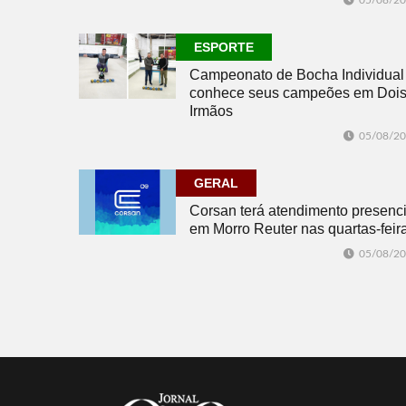
05/08/2
ESPORTE
Campeonato de Bocha Individual
conhece seus campeões em Doi
Irmãos
05/08/2
GERAL
Corsan terá atendimento presenci
em Morro Reuter nas quartas-feir
05/08/2