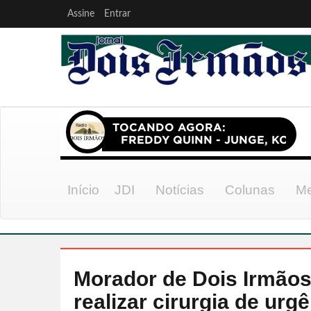
Assine
Entrar
Início
JDI
Notícias
Colunas
Me
Morador de Dois Irmãos
realizar cirurgia de urg