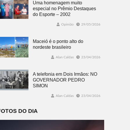
Uma homenagem muito
especial no Prêmio Destaques
do Esporte – 2002
Opinião
29/05/2026
Maceió é o ponto alto do
nordeste brasileiro
Alan Caldas
23/04/2026
A telefonia em Dois Irmãos: NO
GOVERNADOR PEDRO
SIMON
Alan Caldas
23/04/2026
FOTOS DO DIA