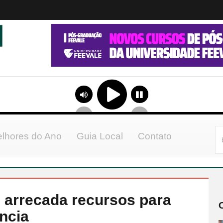
lhores do Ano
Guia Local
Contato
 arrecada recursos para
ência