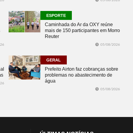
026
05/08/2026
ESPORTE
Caminhada do Ar da OXY reúne
s
mais de 150 participantes em Morro
Reuter
026
05/08/2026
GERAL
al
Prefeito Airton faz cobranças sobre
as
problemas no abastecimento de
água
026
05/08/2026