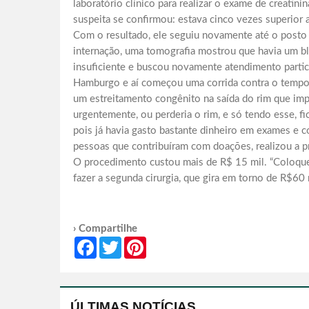
laboratório clínico para realizar o exame de creatinin
suspeita se confirmou: estava cinco vezes superior a
Com o resultado, ele seguiu novamente até o posto 
internação, uma tomografia mostrou que havia um b
insuficiente e buscou novamente atendimento parti
Hamburgo e aí começou uma corrida contra o tempo. 
um estreitamento congênito na saída do rim que impos
urgentemente, ou perderia o rim, e só tendo esse, fi
pois já havia gasto bastante dinheiro em exames e co
pessoas que contribuíram com doações, realizou a prim
O procedimento custou mais de R$ 15 mil. “Coloquei
fazer a segunda cirurgia, que gira em torno de R$60 
› Compartilhe
Facebook
Twitter
Pinterest
ÚLTIMAS NOTÍCIAS