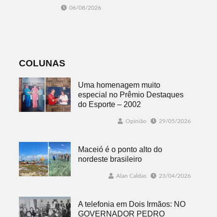
técnica e posse
Feminino
06/08/2026
da diretoria
movimentam
Morro Reuter
nesta sexta
COLUNAS
Uma homenagem muito
especial no Prêmio Destaques
do Esporte – 2002
Opinião
29/05/2026
Maceió é o ponto alto do
nordeste brasileiro
Alan Caldas
23/04/2026
A telefonia em Dois Irmãos: NO
GOVERNADOR PEDRO