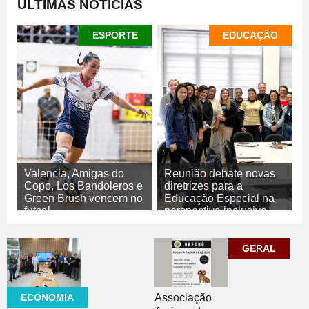
ÚLTIMAS NOTÍCIAS
ESPORTE
EDUCAÇÃO
Valencia, Amigas do
Reunião debate novas
Copo, Los Bandoleros e
diretrizes para a
Green Brush vencem no
Educação Especial na
futsal
perspectiva inclusiva
07/08/2026
07/08/2026
ESPORTE
EDUCAÇÃO
GERAL
ECONOMIA
Associação