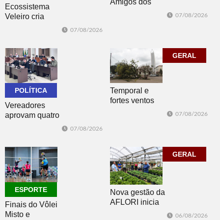
Amigos dos
Ecossistema
Animais de Dois
Veleiro cria
07/08/2026
Irmãos promove
Núcleo para
07/08/2026
brechó neste
posicionar Dois
sábado
Irmãos como
cidade
GERAL
globalmente
conectada
POLÍTICA
Temporal e
fortes ventos
Vereadores
derrubam
aprovam quatro
07/08/2026
árvores e
projetos do
07/08/2026
deixam parte da
Poder Executivo
cidade sem luz
e um do
Legislativo
GERAL
ESPORTE
Nova gestão da
AFLORI inicia
Finais do Vôlei
com visita
Misto e
06/08/2026