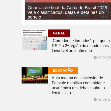
Quartas de final da Copa do Brasil 2026:
veja classificados, datas e detalhes do
sorteio
07/08/2026
ESPORTE
GERAL
‘Corredor de tornados’: por que o
RS é a 2ª região do mundo mais
favorável ao fenômeno
07/08/2
EDUCAÇÃO
Aula magna da Universidade
Feevale mobiliza comunidade
acadêmica em debate sobre o
feminicídio
06/08/2