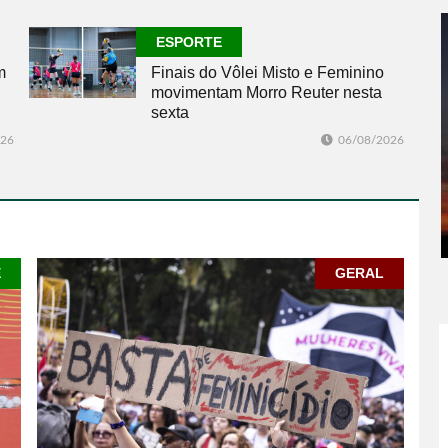
ESPORTE
m
Finais do Vôlei Misto e Feminino
movimentam Morro Reuter nesta
sexta
026
06/08/2026
E
GERAL