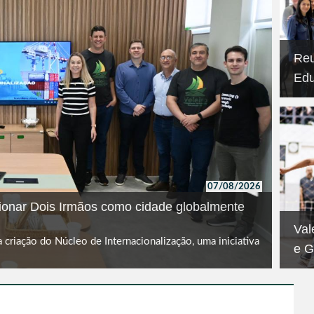
Reu
Edu
Na q
Aten
parc
07/08/2026
cionar Dois Irmãos como cidade globalmente
Val
a criação do Núcleo de Internacionalização, uma iniciativa
e G
O Ca
teve
bair