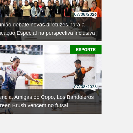
07/08/2026
nião debate novas diretrizes para a
cação Especial na perspectiva inclusiva
uarta-feira (5) aconteceu a reunião do
dimento Educacional Especializado (AEE), em
ESPORTE
eria com o Conselho Municipal de Educaç
07/08/2026
encia, Amigas do Copo, Los Bandoleros
reen Brush vencem no futsal
mpeonato Municipal de Futsal de Dois Irmãos
 mais quatro jogos na noite de terça-feira (4), no
ro Travessão. Foram