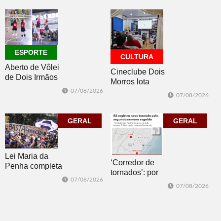
datas e detalhes
do sorteio
ESPORTE
CULTURA
Aberto de Vôlei
Cineclube Dois
de Dois Irmãos
Morros lota
segue neste
Biblioteca
07/08/2026
07/08/2026
sábado com
Pública com o
mais quatro
clássico “Um
jogos
GERAL
corpo que cai”
GERAL
Lei Maria da
‘Corredor de
Penha completa
tornados’: por
20 anos entre
07/08/2026
que o RS é a 2ª
avanços e
07/08/2026
região do
desafios
mundo mais
favorável ao