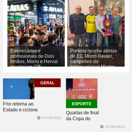
Empresários e
Prefeito recebe atletas
profissionais de Dois
do EC Morro Reuter,
Irmãos, Morro e Herval
campeões do
prestigiam 27ª
Intermunicipal Master
Construsul
65+
07/08/2026
07/08/2026
GERAL
ECONOMIA
ESPORTE
Frio retorna ao
ESPORTE
Estado e ciclone
Quartas de final
se afasta para o
07/08/2026
da Copa do
oceano no fim
Brasil 2026: veja
de semana
07/08/2026
classificados,