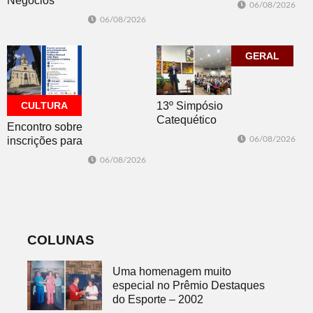
Negócios
06/08/2026
atualização do
promovida pela
06/08/2026
Plano Municipal
ACI é nesta
de Turismo
sexta-feira em
Dois Irmãos
GERAL
CULTURA
13º Simpósio
Catequético
Encontro sobre
inscrições para
06/08/2026
os editais da
06/08/2026
PNAB acontece
nesta sexta-feira
COLUNAS
Uma homenagem muito
especial no Prêmio Destaques
do Esporte – 2002