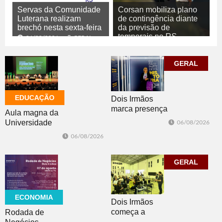
Servas da Comunidade
Corsan mobiliza plano
Luterana realizam
de contingência diante
brechó nesta sexta-feira
da previsão de
temporais no RS
06/08/2026
GERAL
06/08/2026
GERAL
GERAL
EDUCAÇÃO
Dois Irmãos
marca presença
Aula magna da
no evento
Universidade
06/08/2026
Cidade da
Feevale
06/08/2026
Advocacia em
mobiliza
Porto Alegre
comunidade
acadêmica em
GERAL
debate sobre o
feminicídio
ECONOMIA
Dois Irmãos
começa a
Rodada de
trabalhar na