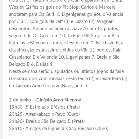
Pela Série Prata, Pit Stop e Os Guri empataram em 2 a 2:
Wesley (2) fez os gols do Pit Stop; Carlos e Marcelo
anotaram para Os Guri. O Ligenigenas goleou o Valencia
por 5 a 1, com gols de Jeff (3) e Lázaro (2); Wagner
descontou. Antárticos lidera a chave A com 15 pontos,
seguido de Os Guri com 10, Tá Eaí e Pit Stop com 9, 5
Estrelas e Minuano com 5, Efésios com 0. Na chave B, a
classificação está assim: Unidos da Vila 11 pontos, Raja
Casablanca B e Valencia 10, Ligenigenas 7, Dreia e São
Beiçado B 6, Dallas 4.
Nesta semana serão disputados os últimos jogos da fase
classificatória, com rodadas nesta terça (2) e sexta-feira (5)
no Ginásio Arno Nienow (Navegantes).
2 de junho – Ginásio Arno Nienow
19h30- 5 Estrelas x Efésios (Prata)
20h25- Arrankabaço x Rayo (Ouro)
21h20- Dreia x São Beiçado B (Prata)
22h15- Amigos da Figueira x São Beiçado (Ouro)