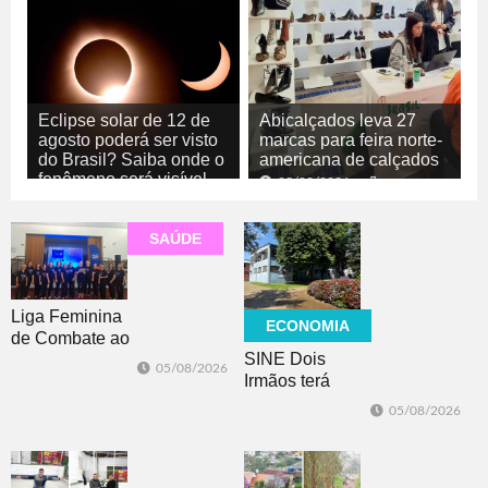
Eclipse solar de 12 de
Abicalçados leva 27
agosto poderá ser visto
marcas para feira norte-
do Brasil? Saiba onde o
americana de calçados
fenômeno será visível
05/08/2026
ECONOMIA
05/08/2026
GERAL
SAÚDE
Liga Feminina
ECONOMIA
de Combate ao
SINE Dois
Câncer lança
05/08/2026
Irmãos terá
nova camiseta
seleção com 10
de
05/08/2026
oportunidades
conscientização
de emprego no
dia 10