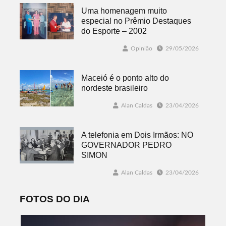
Uma homenagem muito
especial no Prêmio Destaques
do Esporte – 2002
Opinião
29/05/2026
Maceió é o ponto alto do
nordeste brasileiro
Alan Caldas
23/04/2026
A telefonia em Dois Irmãos: NO
GOVERNADOR PEDRO
SIMON
Alan Caldas
23/04/2026
FOTOS DO DIA