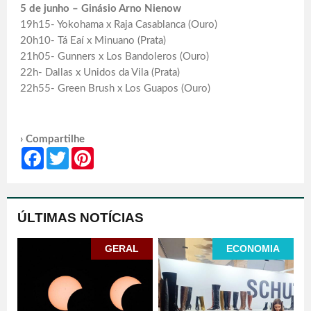
5 de junho – Ginásio Arno Nienow
19h15- Yokohama x Raja Casablanca (Ouro)
20h10- Tá Eaí x Minuano (Prata)
21h05- Gunners x Los Bandoleros (Ouro)
22h- Dallas x Unidos da Vila (Prata)
22h55- Green Brush x Los Guapos (Ouro)
› Compartilhe
Facebook
Twitter
Pinterest
ÚLTIMAS NOTÍCIAS
GERAL
ECONOMIA