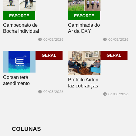
ESPORTE
ESPORTE
Campeonato de
Caminhada do
Bocha Individual
Ar da OXY
conhece seus
reúne mais de
05/08/2026
05/08/2026
campeões em
150
Dois Irmãos
participantes em
GERAL
Morro Reuter
GERAL
Corsan terá
Prefeito Airton
atendimento
faz cobranças
presencial em
sobre problemas
05/08/2026
05/08/2026
Morro Reuter
no
nas quartas-
abastecimento
feiras
de água
COLUNAS