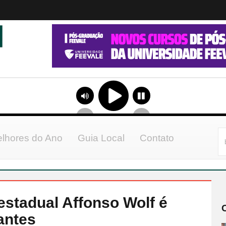
lhores do Ano
Guia Local
Contato
estadual Affonso Wolf é
antes