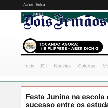
Assine
Entrar
Início
JDI
Notícias
Colunas
Me
Festa Junina na escola 
sucesso entre os estud