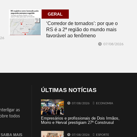
GERAL
‘Corredor de tornados’: por que o
RS é a 2ª região do mundo mais
favorável ao fenômeno
026
07/08/2026
ÚLTIMAS NOTÍCIAS
07/08/2026
ECONOMIA
terligar as
sobre todos
Empresários e profissionais de Dois Irmãos,
Morro e Herval prestigiam 27ª Construsul
SAIBA MAIS
07/08/2026
ESPORTE