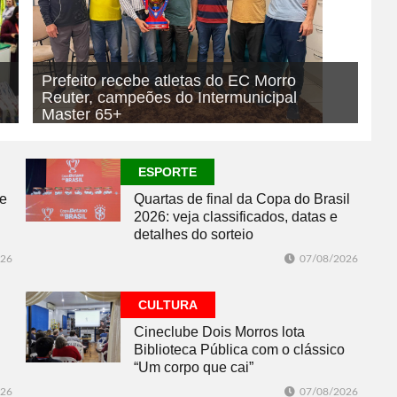
Prefeito recebe atletas do EC Morro
Reuter, campeões do Intermunicipal
Master 65+
07/08/2026
ESPORTE
ESPORTE
se
Quartas de final da Copa do Brasil
2026: veja classificados, datas e
detalhes do sorteio
026
07/08/2026
CULTURA
Cineclube Dois Morros lota
Biblioteca Pública com o clássico
“Um corpo que cai”
026
07/08/2026