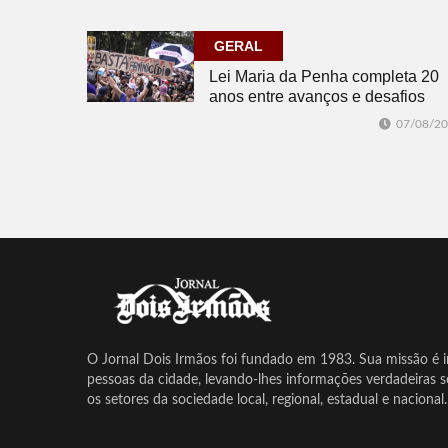
GERAL
Lei Maria da Penha completa 20
anos entre avanços e desafios
07/08/2
O Jornal Dois Irmãos foi fundado em 1983. Sua missão é in
pessoas da cidade, levando-lhes informações verdadeiras 
os setores da sociedade local, regional, estadual e nacional.