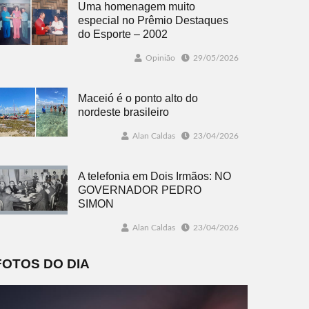
Uma homenagem muito
especial no Prêmio Destaques
do Esporte – 2002
Opinião
29/05/2026
Maceió é o ponto alto do
nordeste brasileiro
Alan Caldas
23/04/2026
A telefonia em Dois Irmãos: NO
GOVERNADOR PEDRO
SIMON
Alan Caldas
23/04/2026
FOTOS DO DIA