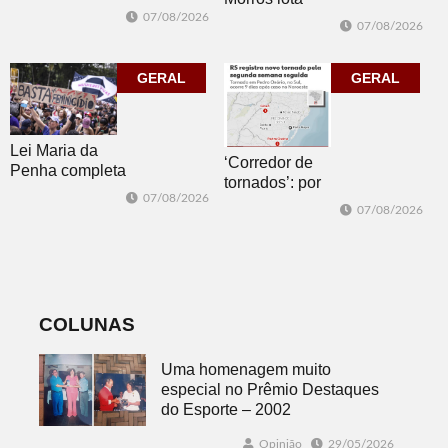
segue neste
Biblioteca
07/08/2026
07/08/2026
sábado com
Pública com o
mais quatro
clássico “Um
jogos
GERAL
corpo que cai”
GERAL
Lei Maria da
‘Corredor de
Penha completa
tornados’: por
20 anos entre
07/08/2026
que o RS é a 2ª
avanços e
07/08/2026
região do
desafios
mundo mais
favorável ao
fenômeno
COLUNAS
Uma homenagem muito
especial no Prêmio Destaques
do Esporte – 2002
Opinião
29/05/2026