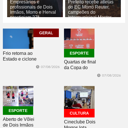
Empresários e
Prefeito recebe atletas
profissionais de Dois
do EC Morro Reuter,
Irmãos, Morro e Herval
campeões do
prestigiam 27ª
Intermunicipal Master
Construsul
65+
07/08/2026
07/08/2026
GERAL
ECONOMIA
ESPORTE
Frio retorna ao
ESPORTE
Estado e ciclone
Quartas de final
se afasta para o
07/08/2026
da Copa do
oceano no fim
Brasil 2026: veja
de semana
07/08/2026
classificados,
datas e detalhes
do sorteio
ESPORTE
CULTURA
Aberto de Vôlei
Cineclube Dois
de Dois Irmãos
Morros lota