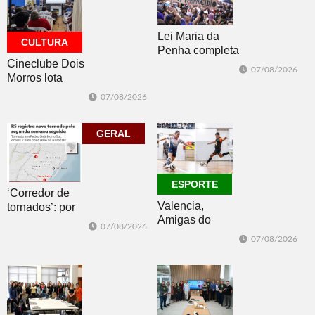
Lei Maria da
CULTURA
Penha completa
Cineclube Dois
20 anos entre
07/08/2026
Morros lota
avanços e
Biblioteca
desafios
07/08/2026
Pública com o
clássico “Um
corpo que cai”
GERAL
ESPORTE
‘Corredor de
Valencia,
tornados’: por
Amigas do
que o RS é a 2ª
07/08/2026
Copo, Los
região do
07/08/2026
Bandoleros e
mundo mais
Green Brush
favorável ao
vencem no
fenômeno
futsal