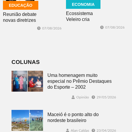
ECONOMIA
EDUCAÇÃO
Ecossistema
Reunião debate
Veleiro cria
novas diretrizes
Núcleo para
para a
07/08/2026
07/08/2026
posicionar Dois
Educação
Irmãos como
Especial na
cidade
perspectiva
globalmente
inclusiva
conectada
COLUNAS
Uma homenagem muito
especial no Prêmio Destaques
do Esporte – 2002
Opinião
29/05/2026
Maceió é o ponto alto do
nordeste brasileiro
Alan Caldas
23/04/2026