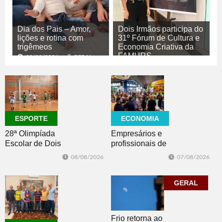
Dia dos Pais – Amor,
Dois Irmãos participa do
lições e rotina com
31º Fórum de Cultura e
trigêmeos
Economia Criativa da
FAMURS
08/08/2026
GERAL
08/08/2026
CULTURA
ECONOMIA
ESPORTE
Empresários e
28ª Olimpíada
profissionais de
Escolar de Dois
Dois Irmãos,
Irmãos retorna
07/08/2026
08/08/2026
Morro e Herval
com disputas de
prestigiam 27ª
Handebol Mirim
Construsul
GERAL
Frio retorna ao