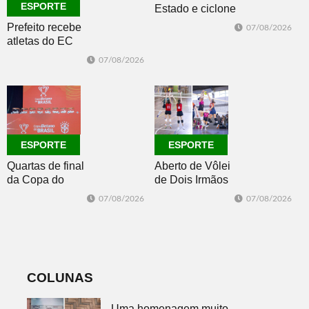
ESPORTE
Estado e ciclone
se afasta para o
Prefeito recebe
07/08/2026
oceano no fim
atletas do EC
de semana
Morro Reuter,
07/08/2026
campeões do
Intermunicipal
Master 65+
ESPORTE
ESPORTE
Quartas de final
Aberto de Vôlei
da Copa do
de Dois Irmãos
Brasil 2026: veja
segue neste
07/08/2026
07/08/2026
classificados,
sábado com
datas e detalhes
mais quatro
do sorteio
jogos
COLUNAS
Uma homenagem muito