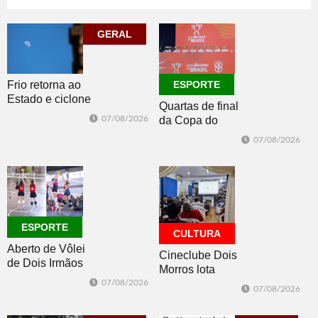
Construsul
65+
07/08/2026
07/08/2026
GERAL
ECONOMIA
ESPORTE
Frio retorna ao
ESPORTE
Estado e ciclone
Quartas de final
se afasta para o
07/08/2026
da Copa do
oceano no fim
Brasil 2026: veja
de semana
07/08/2026
classificados,
datas e detalhes
do sorteio
ESPORTE
CULTURA
Aberto de Vôlei
Cineclube Dois
de Dois Irmãos
Morros lota
segue neste
Biblioteca
07/08/2026
07/08/2026
sábado com
Pública com o
mais quatro
clássico “Um