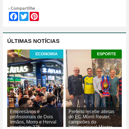
› Compartilhe
Facebook
Twitter
Pinterest
ÚLTIMAS NOTÍCIAS
ECONOMIA
ESPORTE
Empresários e
Prefeito recebe atletas
profissionais de Dois
do EC Morro Reuter,
Irmãos, Morro e Herval
campeões do
prestigiam 27ª
Intermunicipal Master