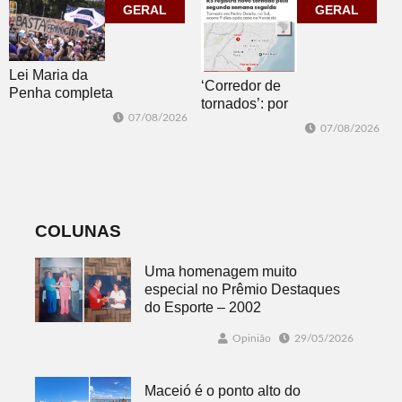
jogos
GERAL
corpo que cai”
GERAL
Lei Maria da
‘Corredor de
Penha completa
tornados’: por
20 anos entre
07/08/2026
que o RS é a 2ª
avanços e
07/08/2026
região do
desafios
mundo mais
favorável ao
fenômeno
COLUNAS
Uma homenagem muito
especial no Prêmio Destaques
do Esporte – 2002
Opinião
29/05/2026
Maceió é o ponto alto do