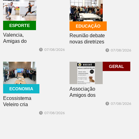
favorável ao
fenômeno
ESPORTE
EDUCAÇÃO
Valencia,
Reunião debate
Amigas do
novas diretrizes
Copo, Los
para a
07/08/2026
07/08/2026
Bandoleros e
Educação
Green Brush
Especial na
vencem no
perspectiva
GERAL
futsal
inclusiva
ECONOMIA
Associação
Amigos dos
Ecossistema
Animais de Dois
Veleiro cria
07/08/2026
Irmãos promove
Núcleo para
07/08/2026
brechó neste
posicionar Dois
sábado
Irmãos como
cidade
globalmente