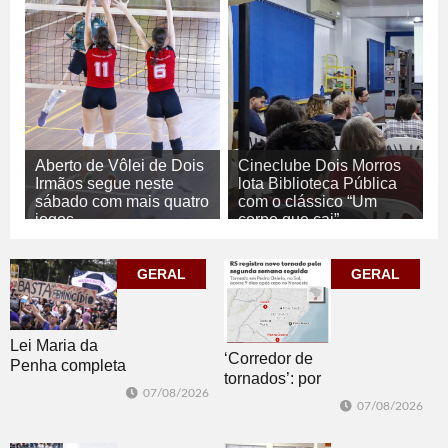
Aberto de Vôlei de Dois
Cineclube Dois Morros
Irmãos segue neste
lota Biblioteca Pública
sábado com mais quatro
com o clássico “Um
jogos
corpo que cai”
07/08/2026
07/08/2026
ESPORTE
CULTURA
GERAL
GERAL
Lei Maria da
‘Corredor de
Penha completa
tornados’: por
20 anos entre
07/08/2026
que o RS é a 2ª
avanços e
07/08/2026
região do
desafios
mundo mais