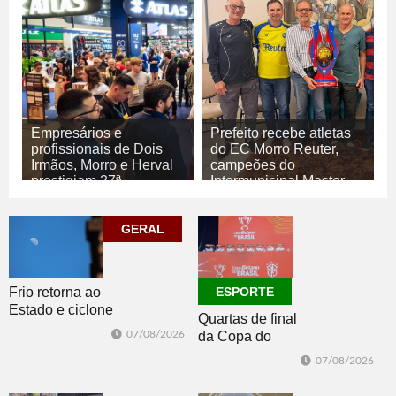
Empresários e
Prefeito recebe atletas
profissionais de Dois
do EC Morro Reuter,
Irmãos, Morro e Herval
campeões do
prestigiam 27ª
Intermunicipal Master
Construsul
65+
07/08/2026
07/08/2026
GERAL
ECONOMIA
ESPORTE
Frio retorna ao
ESPORTE
Estado e ciclone
Quartas de final
se afasta para o
07/08/2026
da Copa do
oceano no fim
Brasil 2026: veja
de semana
07/08/2026
classificados,
datas e detalhes