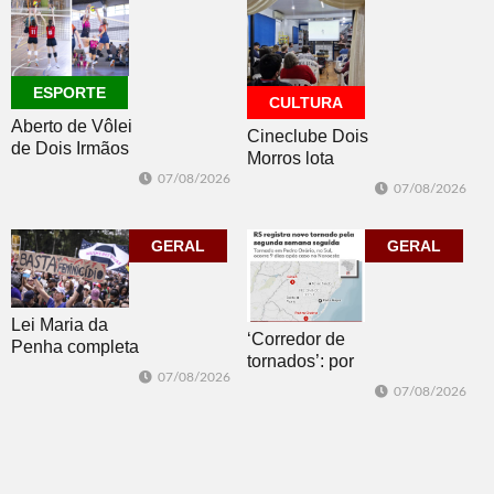
do sorteio
ESPORTE
CULTURA
Aberto de Vôlei
Cineclube Dois
de Dois Irmãos
Morros lota
segue neste
Biblioteca
07/08/2026
07/08/2026
sábado com
Pública com o
mais quatro
clássico “Um
jogos
GERAL
corpo que cai”
GERAL
Lei Maria da
‘Corredor de
Penha completa
tornados’: por
20 anos entre
07/08/2026
que o RS é a 2ª
avanços e
07/08/2026
região do
desafios
mundo mais
favorável ao
fenômeno