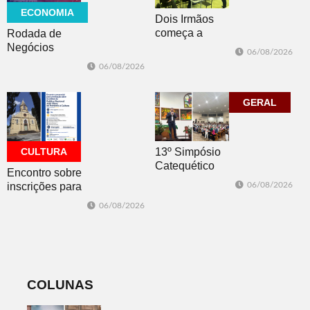
ECONOMIA
Dois Irmãos
começa a
Rodada de
trabalhar na
Negócios
06/08/2026
atualização do
promovida pela
06/08/2026
Plano Municipal
ACI é nesta
de Turismo
sexta-feira em
Dois Irmãos
GERAL
CULTURA
13º Simpósio
Catequético
Encontro sobre
inscrições para
06/08/2026
os editais da
06/08/2026
PNAB acontece
nesta sexta-feira
COLUNAS