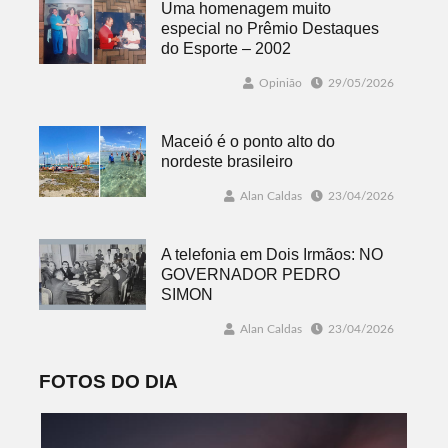
Uma homenagem muito
especial no Prêmio Destaques
do Esporte – 2002
Opinião
29/05/2026
Maceió é o ponto alto do
nordeste brasileiro
Alan Caldas
23/04/2026
A telefonia em Dois Irmãos: NO
GOVERNADOR PEDRO
SIMON
Alan Caldas
23/04/2026
FOTOS DO DIA