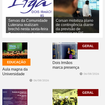
Servas da Comunidade
Corsan mobiliza plano
Luterana realizam
de contingência diante
brechó nesta sexta-feira
da previsão de
temporais no RS
06/08/2026
GERAL
06/08/2026
GERAL
GERAL
EDUCAÇÃO
Dois Irmãos
marca presença
Aula magna da
no evento
Universidade
06/08/2026
Cidade da
Feevale
06/08/2026
Advocacia em
mobiliza
Porto Alegre
comunidade
acadêmica em
GERAL
debate sobre o
feminicídio