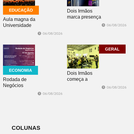
EDUCAÇÃO
Dois Irmãos
marca presença
Aula magna da
no evento
Universidade
06/08/2026
Cidade da
Feevale
06/08/2026
Advocacia em
mobiliza
Porto Alegre
comunidade
acadêmica em
GERAL
debate sobre o
feminicídio
ECONOMIA
Dois Irmãos
começa a
Rodada de
trabalhar na
Negócios
06/08/2026
atualização do
promovida pela
06/08/2026
Plano Municipal
ACI é nesta
de Turismo
sexta-feira em
Dois Irmãos
COLUNAS