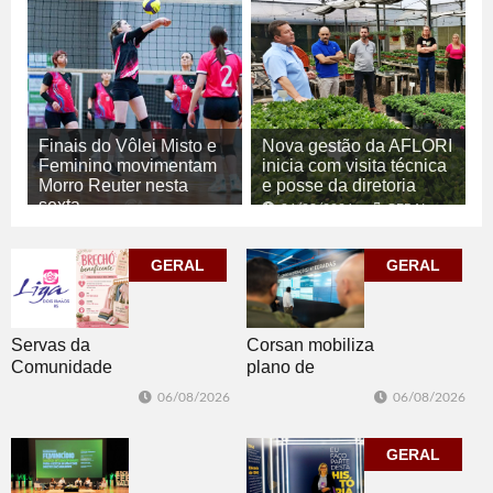
Finais do Vôlei Misto e
Nova gestão da AFLORI
Feminino movimentam
inicia com visita técnica
Morro Reuter nesta
e posse da diretoria
sexta
06/08/2026
GERAL
06/08/2026
ESPORTE
GERAL
GERAL
Corsan mobiliza
Servas da
plano de
Comunidade
contingência
Luterana
06/08/2026
06/08/2026
diante da
realizam brechó
previsão de
nesta sexta-feira
temporais no RS
GERAL