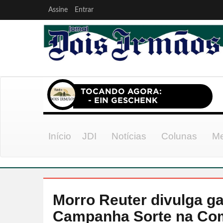
Assine
Entrar
Início
JDI
Notícias
Colunas
Me
Morro Reuter divulga g
Campanha Sorte na Co