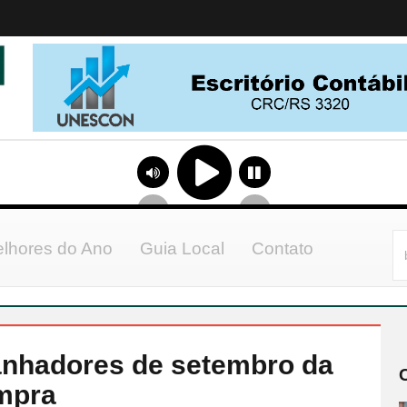
lhores do Ano
Guia Local
Contato
anhadores de setembro da
mpra