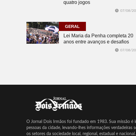
quatro jogos
07/08/2
GERAL
Lei Maria da Penha completa 20
anos entre avanços e desafios
07/08/2
O Jornal Dois Irmãos foi fundado em 1983. Sua missão é in
pessoas da cidade, levando-lhes informações verdadeiras 
os setores da sociedade local, regional, estadual e nacional.