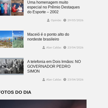
Uma homenagem muito
especial no Prêmio Destaques
do Esporte – 2002
Opinião
29/05/2026
Maceió é o ponto alto do
nordeste brasileiro
Alan Caldas
23/04/2026
A telefonia em Dois Irmãos: NO
GOVERNADOR PEDRO
SIMON
Alan Caldas
23/04/2026
FOTOS DO DIA