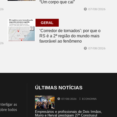
“Um corpo que cai”
026
07/08/2026
GERAL
‘Corredor de tornados’: por que o
RS é a 2ª região do mundo mais
favorável ao fenômeno
026
07/08/2026
ÚLTIMAS NOTÍCIAS
07/08/2026
ECONOMIA
terligar as
sobre todos
Empresários e profissionais de Dois Irmãos,
Morro e Herval prestigiam 27ª Construsul