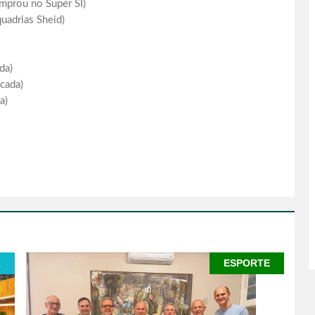
mprou no Super SI)
uadrias Sheid)
da)
cada)
a)
A
ESPORTE