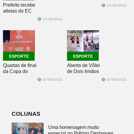
se afasta para o
Prefeito recebe
07/08/2026
oceano no fim
atletas do EC
de semana
Morro Reuter,
07/08/2026
campeões do
Intermunicipal
Master 65+
ESPORTE
ESPORTE
Quartas de final
Aberto de Vôlei
da Copa do
de Dois Irmãos
Brasil 2026: veja
segue neste
07/08/2026
07/08/2026
classificados,
sábado com
datas e detalhes
mais quatro
do sorteio
jogos
COLUNAS
Uma homenagem muito
especial no Prêmio Destaques