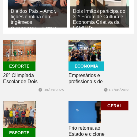
Dia dos Pais – Amor,
Dois Irmãos participa do
lições e rotina com
31º Fórum de Cultura e
trigêmeos
Economia Criativa da
FAMURS
08/08/2026
GERAL
08/08/2026
CULTURA
ECONOMIA
ESPORTE
Empresários e
28ª Olimpíada
profissionais de
Escolar de Dois
Dois Irmãos,
Irmãos retorna
07/08/2026
08/08/2026
Morro e Herval
com disputas de
prestigiam 27ª
Handebol Mirim
Construsul
GERAL
Frio retorna ao
ESPORTE
Estado e ciclone