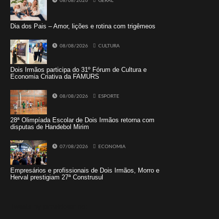
08/08/2026
GERAL
Dia dos Pais – Amor, lições e rotina com trigêmeos
08/08/2026
CULTURA
Dois Irmãos participa do 31º Fórum de Cultura e
Economia Criativa da FAMURS
08/08/2026
ESPORTE
28ª Olimpíada Escolar de Dois Irmãos retorna com
disputas de Handebol Mirim
07/08/2026
ECONOMIA
Empresários e profissionais de Dois Irmãos, Morro e
Herval prestigiam 27ª Construsul
Tweets by jornaldoisirmo1