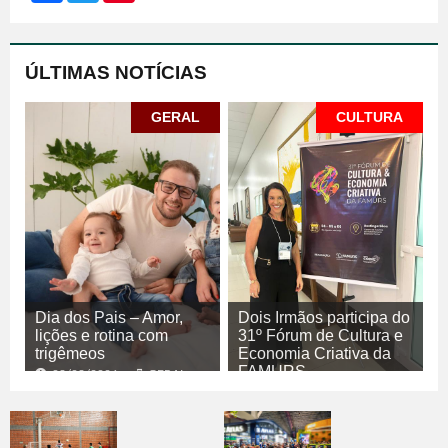
ÚLTIMAS NOTÍCIAS
GERAL
CULTURA
Dia dos Pais – Amor,
Dois Irmãos participa do
lições e rotina com
31º Fórum de Cultura e
trigêmeos
Economia Criativa da
FAMURS
08/08/2026
GERAL
08/08/2026
CULTURA