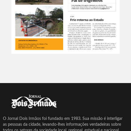
O Jornal Dois Irmãos foi fundado em 1983. Sua missão é interligar
as pessoas da cidade, levando-lhes informações verdadeiras sobre
todos os setores da sociedade local, regional, estadual e nacional.