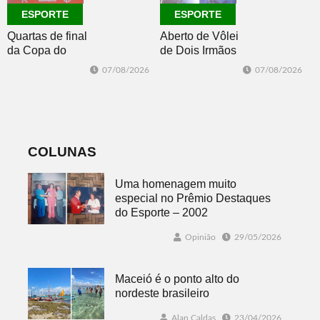
ESPORTE
ESPORTE
Quartas de final
Aberto de Vôlei
da Copa do
de Dois Irmãos
Brasil 2026: veja
segue neste
07/08/2026
07/08/2026
classificados,
sábado com
datas e detalhes
mais quatro
do sorteio
jogos
COLUNAS
Uma homenagem muito
especial no Prêmio Destaques
do Esporte – 2002
Opinião
29/05/2026
Maceió é o ponto alto do
nordeste brasileiro
Alan Caldas
23/04/2026