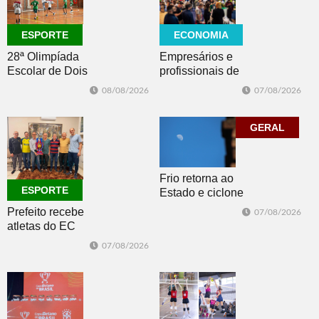
ECONOMIA
ESPORTE
Empresários e
28ª Olimpíada
profissionais de
Escolar de Dois
Dois Irmãos,
Irmãos retorna
07/08/2026
08/08/2026
Morro e Herval
com disputas de
prestigiam 27ª
Handebol Mirim
Construsul
GERAL
Frio retorna ao
ESPORTE
Estado e ciclone
se afasta para o
Prefeito recebe
07/08/2026
oceano no fim
atletas do EC
de semana
Morro Reuter,
07/08/2026
campeões do
Intermunicipal
Master 65+