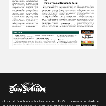
O Jornal Dois Irmãos foi fundado em 1983. Sua missão é interligar