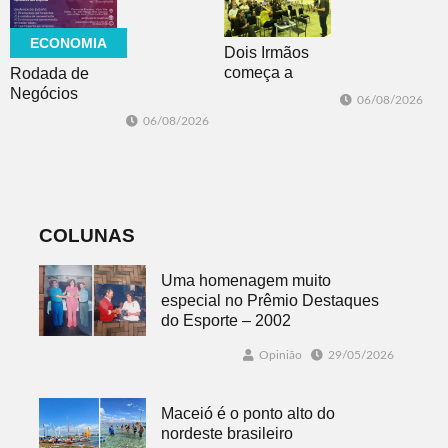
feminicídio
ECONOMIA
Dois Irmãos
começa a
Rodada de
trabalhar na
Negócios
06/08/2026
atualização do
promovida pela
06/08/2026
Plano Municipal
ACI é nesta
de Turismo
sexta-feira em
Dois Irmãos
COLUNAS
Uma homenagem muito
especial no Prêmio Destaques
do Esporte – 2002
Opinião
29/05/2026
Maceió é o ponto alto do
nordeste brasileiro