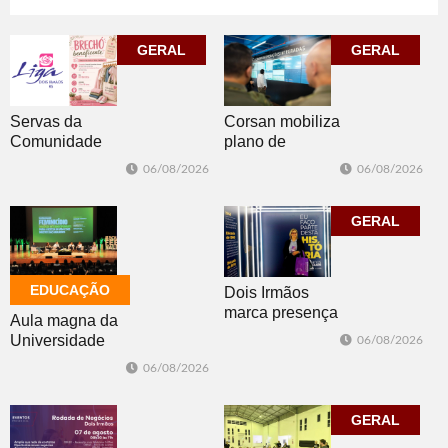
06/08/2026
ESPORTE
GERAL
GERAL
Corsan mobiliza
Servas da
plano de
Comunidade
contingência
Luterana
06/08/2026
06/08/2026
diante da
realizam brechó
previsão de
nesta sexta-feira
temporais no RS
GERAL
EDUCAÇÃO
Dois Irmãos
marca presença
Aula magna da
no evento
Universidade
06/08/2026
Cidade da
Feevale
06/08/2026
Advocacia em
mobiliza
Porto Alegre
comunidade
acadêmica em
GERAL
debate sobre o