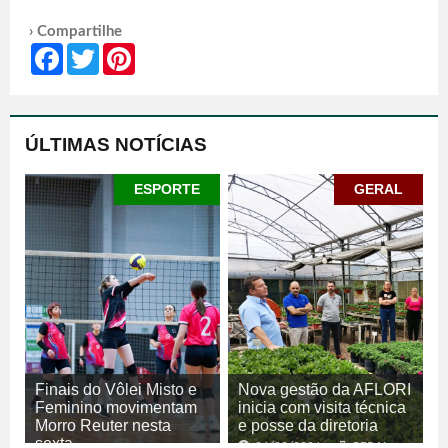
› Compartilhe
Facebook
Twitter
Pinterest
ÚLTIMAS NOTÍCIAS
ESPORTE
GERAL
Finais do Vôlei Misto e
Nova gestão da AFLORI
Feminino movimentam
inicia com visita técnica
Morro Reuter nesta
e posse da diretoria
sexta
06/08/2026
GERAL