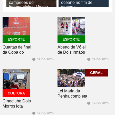
campeões do
oceano no fim de
Intermunicipal Master
semana
65+
07/08/2026
GERAL
07/08/2026
ESPORTE
ESPORTE
ESPORTE
Quartas de final
Aberto de Vôlei
da Copa do
de Dois Irmãos
Brasil 2026: veja
segue neste
07/08/2026
07/08/2026
classificados,
sábado com
datas e detalhes
mais quatro
do sorteio
jogos
GERAL
Lei Maria da
CULTURA
Penha completa
Cineclube Dois
20 anos entre
07/08/2026
Morros lota
avanços e
Biblioteca
desafios
07/08/2026