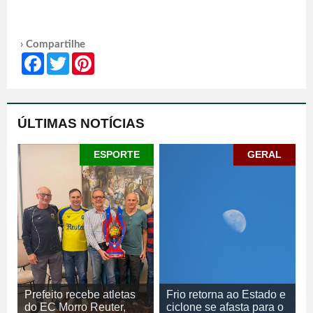
› Compartilhe
Facebook
Twitter
Pinterest
ÚLTIMAS NOTÍCIAS
ESPORTE
GERAL
Prefeito recebe atletas
Frio retorna ao Estado e
do EC Morro Reuter,
ciclone se afasta para o