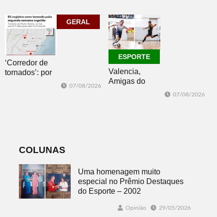
Pública com o
clássico “Um
corpo que cai”
GERAL
ESPORTE
‘Corredor de
Valencia,
tornados’: por
Amigas do
que o RS é a 2ª
07/08/2026
Copo, Los
região do
07/08/2026
Bandoleros e
mundo mais
Green Brush
favorável ao
vencem no
fenômeno
futsal
COLUNAS
Uma homenagem muito
especial no Prêmio Destaques
do Esporte – 2002
Opinião
29/05/2026