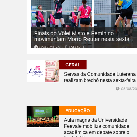
Finais do Vôlei Misto e Feminino
movimentam Morro Reuter nesta sexta
06/08/2026
ESPORTE
GERAL
Servas da Comunidade Luterana
realizam brechó nesta sexta-feira
06/08/2
EDUCAÇÃO
Aula magna da Universidade
Feevale mobiliza comunidade
acadêmica em debate sobre o