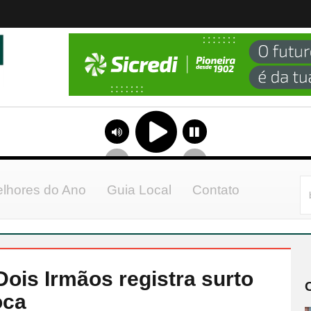
lhores do Ano
Guia Local
Contato
Dois Irmãos registra surto
oca