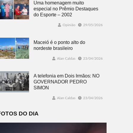
Uma homenagem muito
especial no Prêmio Destaques
do Esporte – 2002
Opinião
29/05/2026
Maceió é o ponto alto do
nordeste brasileiro
Alan Caldas
23/04/2026
A telefonia em Dois Irmãos: NO
GOVERNADOR PEDRO
SIMON
Alan Caldas
23/04/2026
FOTOS DO DIA