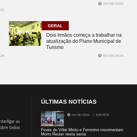
06/08/2026
026
GERAL
Dois Irmãos começa a trabalhar na
atualização do Plano Municipal de
Turismo
026
06/08/2026
ÚLTIMAS NOTÍCIAS
06/08/2026
ESPORTE
terligar as
sobre todos
Finais do Vôlei Misto e Feminino movimentam
Morro Reuter nesta sexta