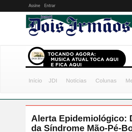
Assine
Entrar
Início
JDI
Notícias
Colunas
Me
Alerta Epidemiológico: 
da Síndrome Mão-Pé-B