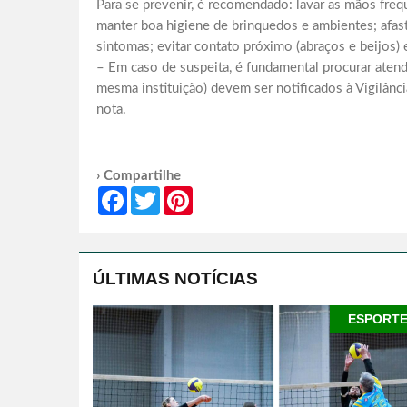
Para se prevenir, é recomendado: lavar as mãos fre
manter boa higiene de brinquedos e ambientes; afast
sintomas; evitar contato próximo (abraços e beijos)
– Em caso de suspeita, é fundamental procurar atend
mesma instituição) devem ser notificados à Vigilân
nota.
› Compartilhe
Facebook
Twitter
Pinterest
ÚLTIMAS NOTÍCIAS
ESPORT