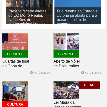
Prefeito recebe atletas
Frio retorna ao Estado e
do EC Morro Reuter,
ciclone se afasta para o
campeões do
oceano no fim de
Intermunicipal Master
semana
65+
07/08/2026
GERAL
07/08/2026
ESPORTE
ESPORTE
ESPORTE
Quartas de final
Aberto de Vôlei
da Copa do
de Dois Irmãos
Brasil 2026: veja
segue neste
07/08/2026
07/08/2026
classificados,
sábado com
datas e detalhes
mais quatro
do sorteio
jogos
GERAL
Lei Maria da
CULTURA