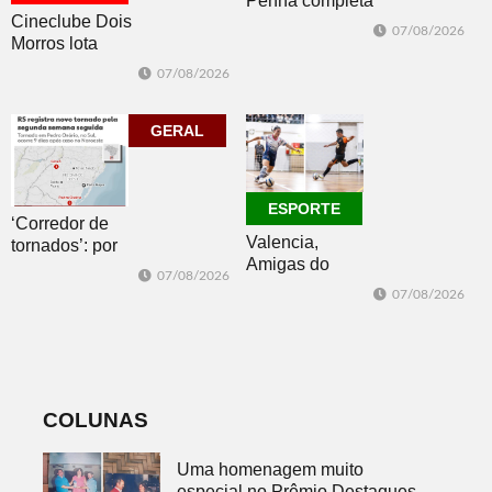
Penha completa
Cineclube Dois
20 anos entre
07/08/2026
Morros lota
avanços e
Biblioteca
desafios
07/08/2026
Pública com o
clássico “Um
corpo que cai”
GERAL
ESPORTE
‘Corredor de
Valencia,
tornados’: por
Amigas do
que o RS é a 2ª
07/08/2026
Copo, Los
região do
07/08/2026
Bandoleros e
mundo mais
Green Brush
favorável ao
vencem no
fenômeno
futsal
COLUNAS
Uma homenagem muito
especial no Prêmio Destaques