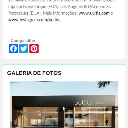
20 países, conta com loja e showroom em Miami (EUA) e
loja em Nova Iorque (EUA), Los Angeles (EUA) e em St.
Petersburg (EUA). Mais informações:
www.uultis.com
e
www.instagram.com/uultis
.
› Compartilhe
Facebook
Twitter
Pinterest
GALERIA DE FOTOS