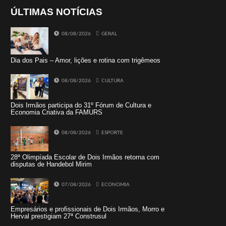
ÚLTIMAS NOTÍCIAS
08/08/2026
GERAL
Dia dos Pais – Amor, lições e rotina com trigêmeos
08/08/2026
CULTURA
Dois Irmãos participa do 31º Fórum de Cultura e
Economia Criativa da FAMURS
08/08/2026
ESPORTE
28ª Olimpíada Escolar de Dois Irmãos retorna com
disputas de Handebol Mirim
07/08/2026
ECONOMIA
Empresários e profissionais de Dois Irmãos, Morro e
Herval prestigiam 27ª Construsul