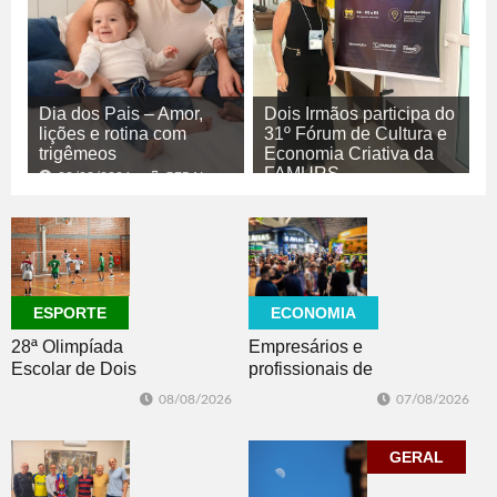
Dia dos Pais – Amor,
Dois Irmãos participa do
lições e rotina com
31º Fórum de Cultura e
trigêmeos
Economia Criativa da
FAMURS
08/08/2026
GERAL
08/08/2026
CULTURA
ECONOMIA
ESPORTE
Empresários e
28ª Olimpíada
profissionais de
Escolar de Dois
Dois Irmãos,
Irmãos retorna
07/08/2026
08/08/2026
Morro e Herval
com disputas de
prestigiam 27ª
Handebol Mirim
Construsul
GERAL