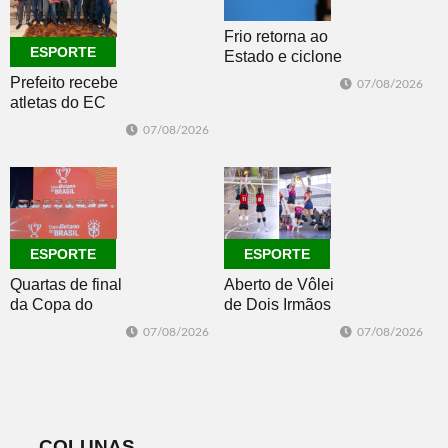
Frio retorna ao
ESPORTE
Estado e ciclone
se afasta para o
Prefeito recebe
07/08/2026
oceano no fim
atletas do EC
de semana
Morro Reuter,
07/08/2026
campeões do
Intermunicipal
Master 65+
ESPORTE
ESPORTE
Quartas de final
Aberto de Vôlei
da Copa do
de Dois Irmãos
Brasil 2026: veja
segue neste
07/08/2026
07/08/2026
classificados,
sábado com
datas e detalhes
mais quatro
do sorteio
jogos
COLUNAS