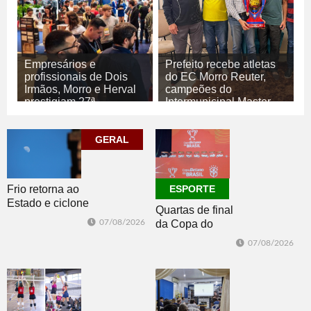
Empresários e
Prefeito recebe atletas
profissionais de Dois
do EC Morro Reuter,
Irmãos, Morro e Herval
campeões do
prestigiam 27ª
Intermunicipal Master
Construsul
65+
07/08/2026
07/08/2026
GERAL
ECONOMIA
ESPORTE
Frio retorna ao
ESPORTE
Estado e ciclone
Quartas de final
se afasta para o
07/08/2026
da Copa do
oceano no fim
Brasil 2026: veja
de semana
07/08/2026
classificados,
datas e detalhes
do sorteio