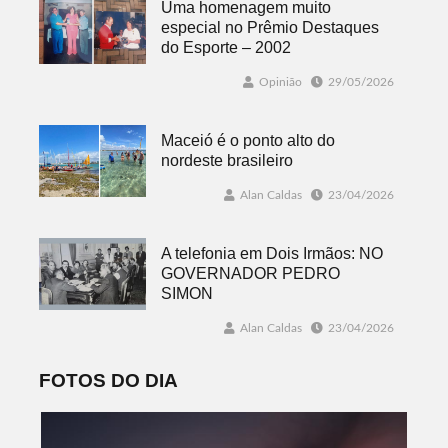
Uma homenagem muito
especial no Prêmio Destaques
do Esporte – 2002
Opinião
29/05/2026
Maceió é o ponto alto do
nordeste brasileiro
Alan Caldas
23/04/2026
A telefonia em Dois Irmãos: NO
GOVERNADOR PEDRO
SIMON
Alan Caldas
23/04/2026
FOTOS DO DIA