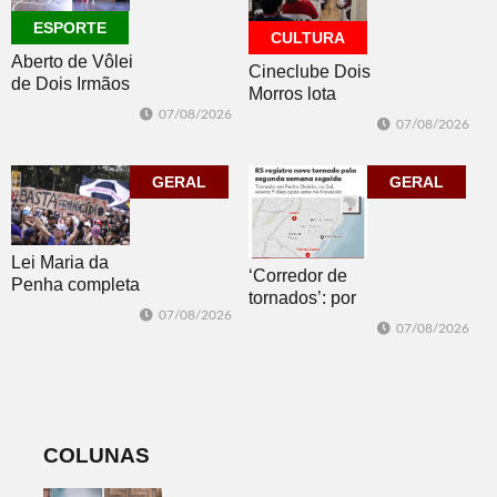
ESPORTE
CULTURA
Aberto de Vôlei
Cineclube Dois
de Dois Irmãos
Morros lota
segue neste
Biblioteca
07/08/2026
07/08/2026
sábado com
Pública com o
mais quatro
clássico “Um
jogos
GERAL
corpo que cai”
GERAL
Lei Maria da
‘Corredor de
Penha completa
tornados’: por
20 anos entre
07/08/2026
que o RS é a 2ª
avanços e
07/08/2026
região do
desafios
mundo mais
favorável ao
fenômeno
COLUNAS