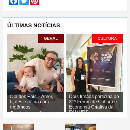
ÚLTIMAS NOTÍCIAS
GERAL
CULTURA
Dia dos Pais – Amor,
Dois Irmãos participa do
lições e rotina com
31º Fórum de Cultura e
trigêmeos
Economia Criativa da
FAMURS
08/08/2026
GERAL
08/08/2026
CULTURA