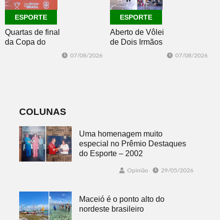
ESPORTE
ESPORTE
Quartas de final
Aberto de Vôlei
da Copa do
de Dois Irmãos
Brasil 2026: veja
segue neste
07/08/2026
07/08/2026
classificados,
sábado com
datas e detalhes
mais quatro
do sorteio
jogos
COLUNAS
Uma homenagem muito
especial no Prêmio Destaques
do Esporte – 2002
Opinião
29/05/2026
Maceió é o ponto alto do
nordeste brasileiro