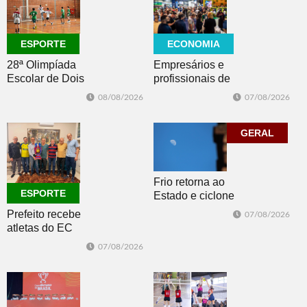
ECONOMIA
ESPORTE
Empresários e
28ª Olimpíada
profissionais de
Escolar de Dois
Dois Irmãos,
Irmãos retorna
07/08/2026
08/08/2026
Morro e Herval
com disputas de
prestigiam 27ª
Handebol Mirim
Construsul
GERAL
Frio retorna ao
ESPORTE
Estado e ciclone
se afasta para o
Prefeito recebe
07/08/2026
oceano no fim
atletas do EC
de semana
Morro Reuter,
07/08/2026
campeões do
Intermunicipal
Master 65+