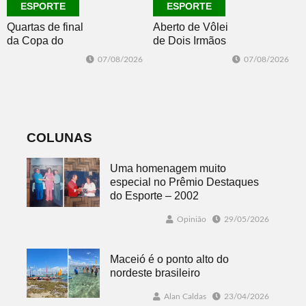
ESPORTE
ESPORTE
Quartas de final
Aberto de Vôlei
da Copa do
de Dois Irmãos
Brasil 2026: veja
segue neste
07/08/2026
07/08/2026
classificados,
sábado com
datas e detalhes
mais quatro
do sorteio
jogos
COLUNAS
Uma homenagem muito
especial no Prêmio Destaques
do Esporte – 2002
Opinião
29/05/2026
Maceió é o ponto alto do
nordeste brasileiro
Alan Caldas
23/04/2026