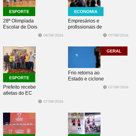
ECONOMIA
ESPORTE
Empresários e
28ª Olimpíada
profissionais de
Escolar de Dois
Dois Irmãos,
Irmãos retorna
07/08/2026
08/08/2026
Morro e Herval
com disputas de
prestigiam 27ª
Handebol Mirim
Construsul
GERAL
Frio retorna ao
ESPORTE
Estado e ciclone
se afasta para o
Prefeito recebe
07/08/2026
oceano no fim
atletas do EC
de semana
Morro Reuter,
07/08/2026
campeões do
Intermunicipal
Master 65+