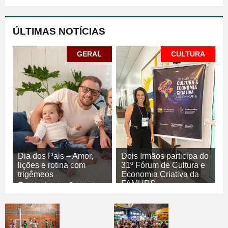
ÚLTIMAS NOTÍCIAS
GERAL
CULTURA
Dia dos Pais – Amor,
Dois Irmãos participa do
lições e rotina com
31º Fórum de Cultura e
trigêmeos
Economia Criativa da
FAMURS
08/08/2026
GERAL
08/08/2026
CULTURA