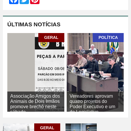
ÚLTIMAS NOTÍCIAS
GERAL
POLÍTICA
Associação Amigos dos
Vereadores aprovam
Animais de Dois Irmãos
quatro projetos do
promove brechó neste
Poder Executivo e um
sábado
do Legislativo
07/08/2026
GERAL
07/08/2026
POLÍTICA
GERAL