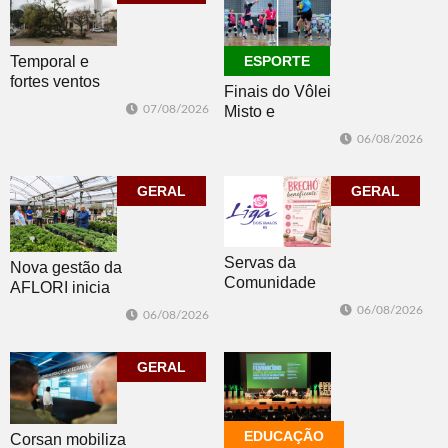
Temporal e
ESPORTE
fortes ventos
Finais do Vôlei
derrubam
07/08/2026
Misto e
árvores e
Feminino
deixam parte da
06/08/2026
movimentam
cidade sem luz
Morro Reuter
GERAL
nesta sexta
GERAL
Servas da
Nova gestão da
Comunidade
AFLORI inicia
Luterana
com visita
06/08/2026
06/08/2026
realizam brechó
técnica e posse
nesta sexta-feira
da diretoria
GERAL
EDUCAÇÃO
Corsan mobiliza