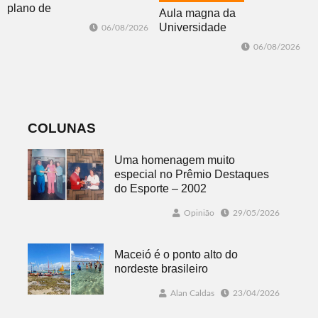
plano de
Aula magna da
contingência
Universidade
06/08/2026
diante da
Feevale
06/08/2026
previsão de
mobiliza
temporais no RS
comunidade
acadêmica em
debate sobre o
feminicídio
COLUNAS
Uma homenagem muito
especial no Prêmio Destaques
do Esporte – 2002
Opinião
29/05/2026
Maceió é o ponto alto do
nordeste brasileiro
Alan Caldas
23/04/2026