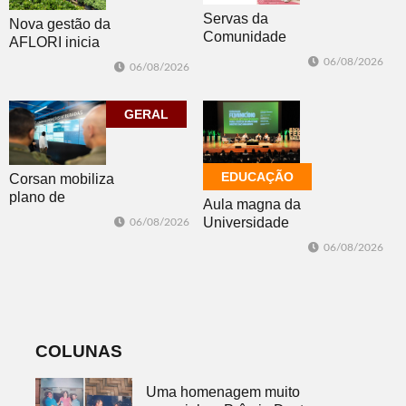
Servas da
Nova gestão da
Comunidade
AFLORI inicia
Luterana
com visita
06/08/2026
06/08/2026
realizam brechó
técnica e posse
nesta sexta-feira
da diretoria
GERAL
EDUCAÇÃO
Corsan mobiliza
plano de
Aula magna da
contingência
Universidade
06/08/2026
diante da
Feevale
06/08/2026
previsão de
mobiliza
temporais no RS
comunidade
acadêmica em
debate sobre o
feminicídio
COLUNAS
Uma homenagem muito