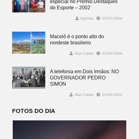
especial no Prêmio Destaques
do Esporte – 2002
Opinião
29/05/2026
Maceió é o ponto alto do
nordeste brasileiro
Alan Caldas
23/04/2026
A telefonia em Dois Irmãos: NO
GOVERNADOR PEDRO
SIMON
Alan Caldas
23/04/2026
FOTOS DO DIA