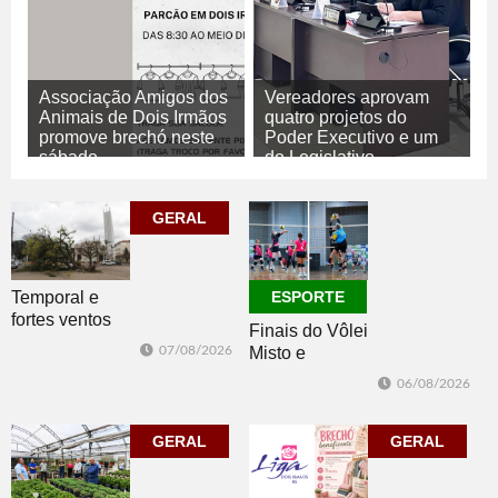
Associação Amigos dos
Vereadores aprovam
Animais de Dois Irmãos
quatro projetos do
promove brechó neste
Poder Executivo e um
sábado
do Legislativo
07/08/2026
GERAL
07/08/2026
POLÍTICA
GERAL
Temporal e
ESPORTE
fortes ventos
Finais do Vôlei
derrubam
07/08/2026
Misto e
árvores e
Feminino
deixam parte da
06/08/2026
movimentam
cidade sem luz
Morro Reuter
GERAL
nesta sexta
GERAL