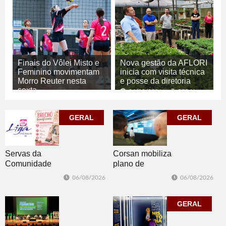
Finais do Vôlei Misto e
Nova gestão da AFLORI
Feminino movimentam
inicia com visita técnica
Morro Reuter nesta
e posse da diretoria
sexta
06/08/2026
GERAL
06/08/2026
ESPORTE
GERAL
GERAL
Corsan mobiliza
Servas da
plano de
Comunidade
contingência
Luterana
06/08/2026
06/08/2026
diante da
realizam brechó
previsão de
nesta sexta-feira
temporais no RS
GERAL