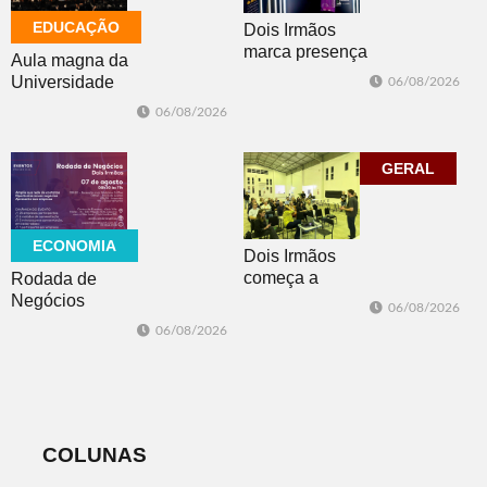
EDUCAÇÃO
Dois Irmãos
marca presença
Aula magna da
no evento
Universidade
06/08/2026
Cidade da
Feevale
06/08/2026
Advocacia em
mobiliza
Porto Alegre
comunidade
acadêmica em
GERAL
debate sobre o
feminicídio
ECONOMIA
Dois Irmãos
começa a
Rodada de
trabalhar na
Negócios
06/08/2026
atualização do
promovida pela
06/08/2026
Plano Municipal
ACI é nesta
de Turismo
sexta-feira em
Dois Irmãos
COLUNAS