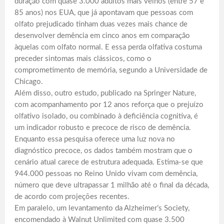
duração com quase 3.000 adultos mais velhos (entre 57 e
85 anos) nos EUA, que já apontavam que pessoas com
olfato prejudicado tinham duas vezes mais chance de
desenvolver demência em cinco anos em comparação
àquelas com olfato normal. E essa perda olfativa costuma
preceder sintomas mais clássicos, como o
comprometimento de memória, segundo a Universidade de
Chicago.
Além disso, outro estudo, publicado na Springer Nature,
com acompanhamento por 12 anos reforça que o prejuízo
olfativo isolado, ou combinado à deficiência cognitiva, é
um indicador robusto e precoce de risco de demência.
Enquanto essa pesquisa oferece uma luz nova no
diagnóstico precoce, os dados também mostram que o
cenário atual carece de estrutura adequada. Estima-se que
944.000 pessoas no Reino Unido vivam com demência,
número que deve ultrapassar 1 milhão até o final da década,
de acordo com projeções recentes.
Em paralelo, um levantamento da Alzheimer’s Society,
encomendado à Walnut Unlimited com quase 3.500