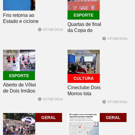
Frio retorna ao
ESPORTE
Estado e ciclone
Quartas de final
se afasta para o
07/08/2026
da Copa do
oceano no fim
Brasil 2026: veja
de semana
07/08/2026
classificados,
datas e detalhes
do sorteio
ESPORTE
CULTURA
Aberto de Vôlei
Cineclube Dois
de Dois Irmãos
Morros lota
segue neste
Biblioteca
07/08/2026
07/08/2026
sábado com
Pública com o
mais quatro
clássico “Um
jogos
GERAL
corpo que cai”
GERAL