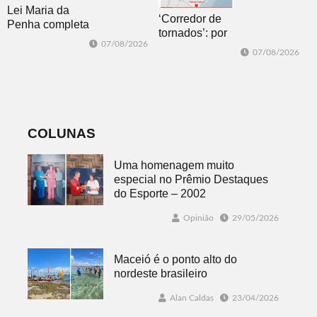
Lei Maria da
‘Corredor de
Penha completa
tornados’: por
20 anos entre
07/08/2026
que o RS é a 2ª
avanços e
07/08/2026
região do
desafios
mundo mais
favorável ao
fenômeno
COLUNAS
Uma homenagem muito
especial no Prêmio Destaques
do Esporte – 2002
Opinião
29/05/2026
Maceió é o ponto alto do
nordeste brasileiro
Alan Caldas
23/04/2026