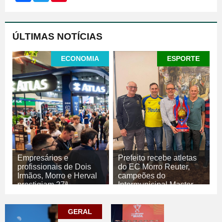
ÚLTIMAS NOTÍCIAS
ECONOMIA
ESPORTE
Empresários e
Prefeito recebe atletas
profissionais de Dois
do EC Morro Reuter,
Irmãos, Morro e Herval
campeões do
prestigiam 27ª
Intermunicipal Master
Construsul
65+
07/08/2026
07/08/2026
GERAL
ECONOMIA
ESPORTE