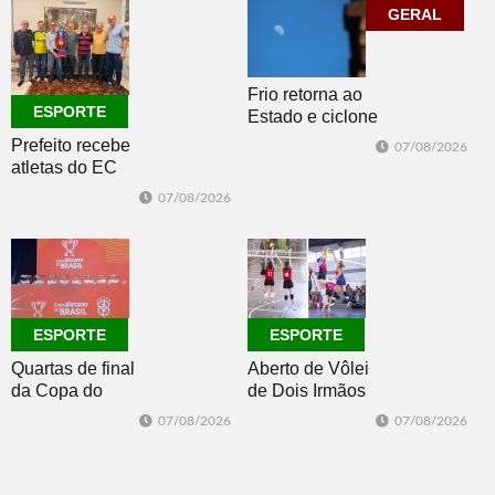
Construsul
GERAL
Frio retorna ao
ESPORTE
Estado e ciclone
se afasta para o
Prefeito recebe
07/08/2026
oceano no fim
atletas do EC
de semana
Morro Reuter,
07/08/2026
campeões do
Intermunicipal
Master 65+
ESPORTE
ESPORTE
Quartas de final
Aberto de Vôlei
da Copa do
de Dois Irmãos
Brasil 2026: veja
segue neste
07/08/2026
07/08/2026
classificados,
sábado com
datas e detalhes
mais quatro
do sorteio
jogos