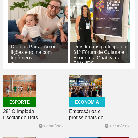
Dia dos Pais – Amor,
Dois Irmãos participa do
lições e rotina com
31º Fórum de Cultura e
trigêmeos
Economia Criativa da
FAMURS
08/08/2026
GERAL
08/08/2026
CULTURA
ECONOMIA
ESPORTE
Empresários e
28ª Olimpíada
profissionais de
Escolar de Dois
Dois Irmãos,
Irmãos retorna
07/08/2026
08/08/2026
Morro e Herval
com disputas de
prestigiam 27ª
Handebol Mirim