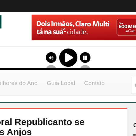
lhores do Ano
Guia Local
Contato
oral Republicanto se
s Anjos