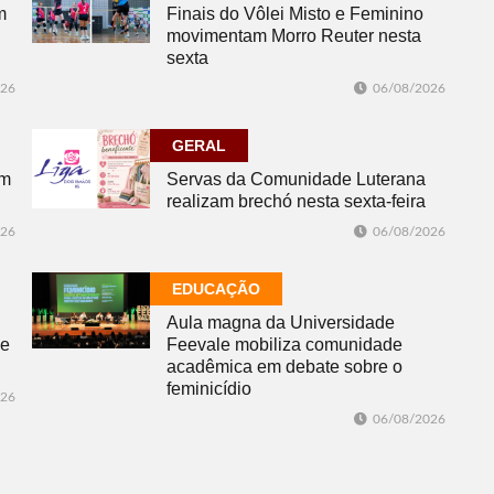
m
Finais do Vôlei Misto e Feminino
movimentam Morro Reuter nesta
sexta
026
06/08/2026
GERAL
om
Servas da Comunidade Luterana
realizam brechó nesta sexta-feira
026
06/08/2026
EDUCAÇÃO
Aula magna da Universidade
de
Feevale mobiliza comunidade
acadêmica em debate sobre o
feminicídio
026
06/08/2026