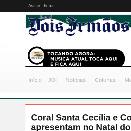
Assine
Entrar
Início
JDI
Notícias
Colunas
Me
Coral Santa Cecília e C
apresentam no Natal do