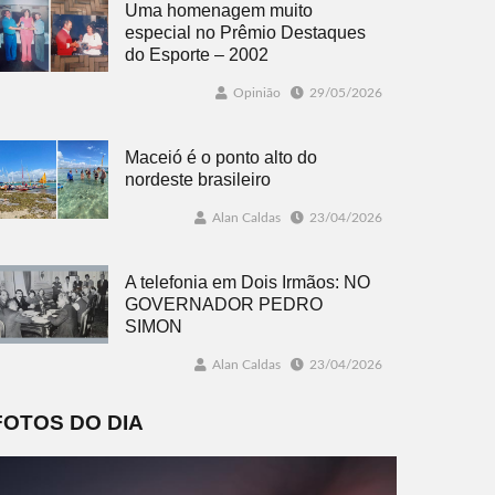
Uma homenagem muito
especial no Prêmio Destaques
do Esporte – 2002
Opinião
29/05/2026
Maceió é o ponto alto do
nordeste brasileiro
Alan Caldas
23/04/2026
A telefonia em Dois Irmãos: NO
GOVERNADOR PEDRO
SIMON
Alan Caldas
23/04/2026
FOTOS DO DIA