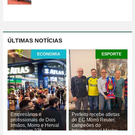
ÚLTIMAS NOTÍCIAS
ECONOMIA
ESPORTE
Empresários e
Prefeito recebe atletas
profissionais de Dois
do EC Morro Reuter,
Irmãos, Morro e Herval
campeões do
prestigiam 27ª
Intermunicipal Master