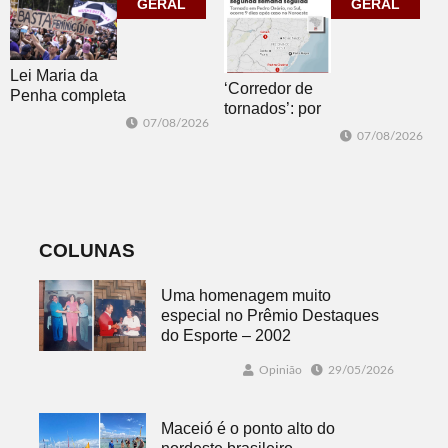
GERAL
corpo que cai”
GERAL
Lei Maria da
‘Corredor de
Penha completa
tornados’: por
20 anos entre
07/08/2026
que o RS é a 2ª
avanços e
07/08/2026
região do
desafios
mundo mais
favorável ao
fenômeno
COLUNAS
Uma homenagem muito
especial no Prêmio Destaques
do Esporte – 2002
Opinião
29/05/2026
Maceió é o ponto alto do