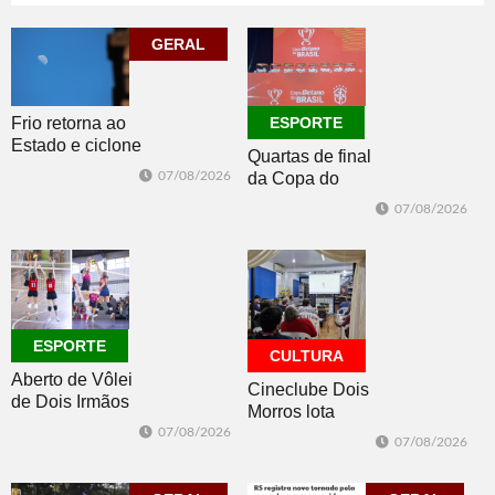
Construsul
65+
07/08/2026
07/08/2026
GERAL
ECONOMIA
ESPORTE
Frio retorna ao
ESPORTE
Estado e ciclone
Quartas de final
se afasta para o
07/08/2026
da Copa do
oceano no fim
Brasil 2026: veja
de semana
07/08/2026
classificados,
datas e detalhes
do sorteio
ESPORTE
CULTURA
Aberto de Vôlei
Cineclube Dois
de Dois Irmãos
Morros lota
segue neste
Biblioteca
07/08/2026
07/08/2026
sábado com
Pública com o
mais quatro
clássico “Um
jogos