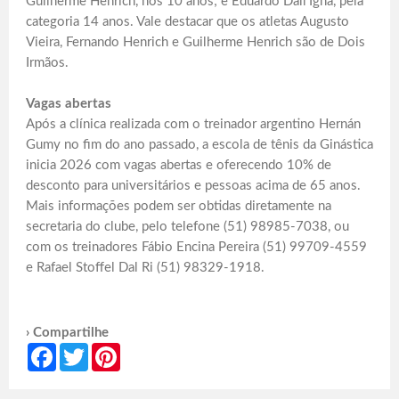
Guilherme Henrich, nos 10 anos; e Eduardo Dall’Igna, pela
categoria 14 anos. Vale destacar que os atletas Augusto
Vieira, Fernando Henrich e Guilherme Henrich são de Dois
Irmãos.
Vagas abertas
Após a clínica realizada com o treinador argentino Hernán
Gumy no fim do ano passado, a escola de tênis da Ginástica
inicia 2026 com vagas abertas e oferecendo 10% de
desconto para universitários e pessoas acima de 65 anos.
Mais informações podem ser obtidas diretamente na
secretaria do clube, pelo telefone (51) 98985-7038, ou
com os treinadores Fábio Encina Pereira (51) 99709-4559
e Rafael Stoffel Dal Ri (51) 98329-1918.
› Compartilhe
Facebook
Twitter
Pinterest