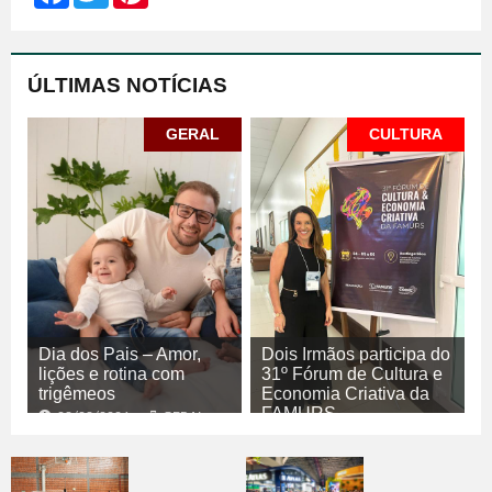
ÚLTIMAS NOTÍCIAS
GERAL
CULTURA
Dia dos Pais – Amor,
Dois Irmãos participa do
lições e rotina com
31º Fórum de Cultura e
trigêmeos
Economia Criativa da
FAMURS
08/08/2026
GERAL
08/08/2026
CULTURA