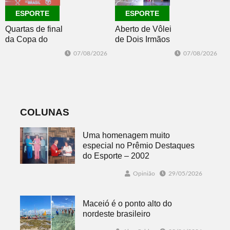
ESPORTE
ESPORTE
Quartas de final
Aberto de Vôlei
da Copa do
de Dois Irmãos
Brasil 2026: veja
segue neste
07/08/2026
07/08/2026
classificados,
sábado com
datas e detalhes
mais quatro
do sorteio
jogos
COLUNAS
Uma homenagem muito
especial no Prêmio Destaques
do Esporte – 2002
Opinião
29/05/2026
Maceió é o ponto alto do
nordeste brasileiro