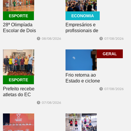
ECONOMIA
ESPORTE
Empresários e
28ª Olimpíada
profissionais de
Escolar de Dois
Dois Irmãos,
Irmãos retorna
07/08/2026
08/08/2026
Morro e Herval
com disputas de
prestigiam 27ª
Handebol Mirim
Construsul
GERAL
Frio retorna ao
ESPORTE
Estado e ciclone
se afasta para o
Prefeito recebe
07/08/2026
oceano no fim
atletas do EC
de semana
Morro Reuter,
07/08/2026
campeões do
Intermunicipal
Master 65+