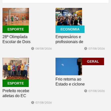
08/08/2026
CULTURA
ECONOMIA
ESPORTE
Empresários e
28ª Olimpíada
profissionais de
Escolar de Dois
Dois Irmãos,
Irmãos retorna
07/08/2026
08/08/2026
Morro e Herval
com disputas de
prestigiam 27ª
Handebol Mirim
Construsul
GERAL
Frio retorna ao
ESPORTE
Estado e ciclone
se afasta para o
Prefeito recebe
07/08/2026
oceano no fim
atletas do EC
de semana
Morro Reuter,
07/08/2026
campeões do
Intermunicipal