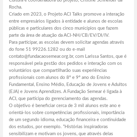
Cultura e coordenadora do projeto, Cristine Schneider da
Rocha.
Criado em 2023, o Projeto ACI Talks promove a interação
entre empresários ligados à entidade e alunos de escolas
públicas e particulares dos cinco municípios que fazem
parte da área de atuação da ACI-NH/CB/EV/DI/IV.
Para participar, as escolas devem solicitar agendas através
do fone 51 99226.1282 ou do e-mail
contato@fundacaosemear.org.br, com Larissa Santos, que é
responsável pela gestão dos pedidos e interação com os
voluntários que compartilharão suas experiências
profissionais com alunos do 8º e 9º ano do Ensino
Fundamental, Ensino Médio, Educação de Jovens e Adultos
(EJA) e Jovens Aprendizes. A Fundação Semear é ligada à
ACI, que participa do gerenciamento das agendas.
O objetivo é beneficiar cerca de 3 mil alunos este ano e
orientá-los sobre competências profissionais, importância
de um segundo idioma, educação financeira e continuidade
dos estudos, por exemplo. “Histórias inspiradoras
sensibilizam e motivam os jovens, que através delas