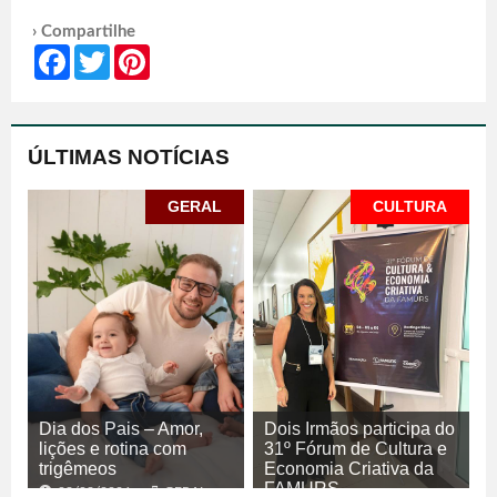
› Compartilhe
Facebook
Twitter
Pinterest
ÚLTIMAS NOTÍCIAS
GERAL
CULTURA
Dia dos Pais – Amor,
Dois Irmãos participa do
lições e rotina com
31º Fórum de Cultura e
trigêmeos
Economia Criativa da
FAMURS
08/08/2026
GERAL