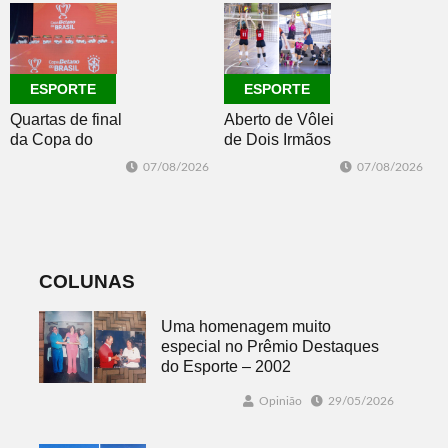
Master 65+
ESPORTE
ESPORTE
Quartas de final
Aberto de Vôlei
da Copa do
de Dois Irmãos
Brasil 2026: veja
segue neste
07/08/2026
07/08/2026
classificados,
sábado com
datas e detalhes
mais quatro
do sorteio
jogos
COLUNAS
Uma homenagem muito
especial no Prêmio Destaques
do Esporte – 2002
Opinião
29/05/2026