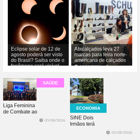
Eclipse solar de 12 de
Abicalçados leva 27
agosto poderá ser visto
marcas para feira norte-
do Brasil? Saiba onde o
americana de calçados
fenômeno será visível
05/08/2026
ECONOMIA
05/08/2026
GERAL
SAÚDE
Liga Feminina
ECONOMIA
de Combate ao
SINE Dois
Câncer lança
05/08/2026
Irmãos terá
nova camiseta
seleção com 10
de
05/08/2026
oportunidades
conscientização