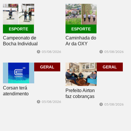
de emprego no
dia 10
ESPORTE
ESPORTE
Campeonato de
Caminhada do
Bocha Individual
Ar da OXY
conhece seus
reúne mais de
05/08/2026
05/08/2026
campeões em
150
Dois Irmãos
participantes em
GERAL
Morro Reuter
GERAL
Corsan terá
Prefeito Airton
atendimento
faz cobranças
presencial em
sobre problemas
05/08/2026
05/08/2026
Morro Reuter
no
nas quartas-
abastecimento
feiras
de água