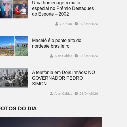
Uma homenagem muito
especial no Prêmio Destaques
do Esporte – 2002
Opinião
29/05/2026
Maceió é o ponto alto do
nordeste brasileiro
Alan Caldas
23/04/2026
A telefonia em Dois Irmãos: NO
GOVERNADOR PEDRO
SIMON
Alan Caldas
23/04/2026
FOTOS DO DIA