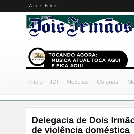
Assine
Entrar
Início
JDI
Notícias
Colunas
Me
Delegacia de Dois Irm
de violência doméstica