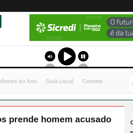
lhores do Ano
Guia Local
Contato
ãos prende homem acusado