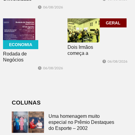
Cidade da
Feevale
06/08/2026
Advocacia em
mobiliza
Porto Alegre
comunidade
acadêmica em
GERAL
debate sobre o
feminicídio
ECONOMIA
Dois Irmãos
começa a
Rodada de
trabalhar na
Negócios
06/08/2026
atualização do
promovida pela
06/08/2026
Plano Municipal
ACI é nesta
de Turismo
sexta-feira em
Dois Irmãos
COLUNAS
Uma homenagem muito
especial no Prêmio Destaques
do Esporte – 2002