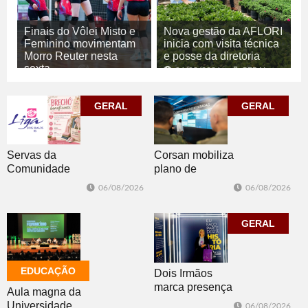
Finais do Vôlei Misto e
Nova gestão da AFLORI
Feminino movimentam
inicia com visita técnica
Morro Reuter nesta
e posse da diretoria
sexta
06/08/2026
GERAL
06/08/2026
ESPORTE
GERAL
GERAL
Corsan mobiliza
Servas da
plano de
Comunidade
contingência
Luterana
06/08/2026
06/08/2026
diante da
realizam brechó
previsão de
nesta sexta-feira
temporais no RS
GERAL
EDUCAÇÃO
Dois Irmãos
marca presença
Aula magna da
no evento
Universidade
06/08/2026