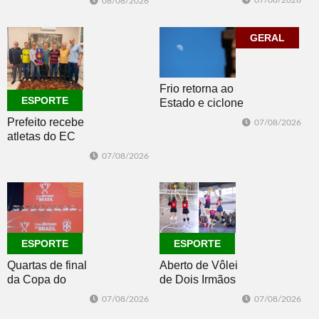
07/08/2026
08/08/2026
Morro e Herval
com disputas de
prestigiam 27ª
Handebol Mirim
Construsul
GERAL
Frio retorna ao
ESPORTE
Estado e ciclone
se afasta para o
Prefeito recebe
07/08/2026
oceano no fim
atletas do EC
de semana
Morro Reuter,
07/08/2026
campeões do
Intermunicipal
Master 65+
ESPORTE
ESPORTE
Quartas de final
Aberto de Vôlei
da Copa do
de Dois Irmãos
Brasil 2026: veja
segue neste
07/08/2026
07/08/2026
classificados,
sábado com