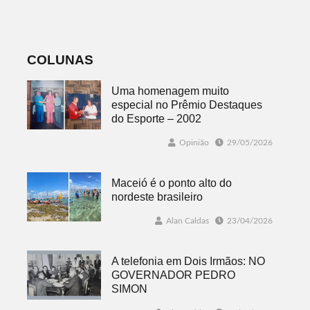
datas e detalhes
mais quatro
do sorteio
jogos
COLUNAS
Uma homenagem muito
especial no Prêmio Destaques
do Esporte – 2002
Opinião
29/05/2026
Maceió é o ponto alto do
nordeste brasileiro
Alan Caldas
23/04/2026
A telefonia em Dois Irmãos: NO
GOVERNADOR PEDRO
SIMON