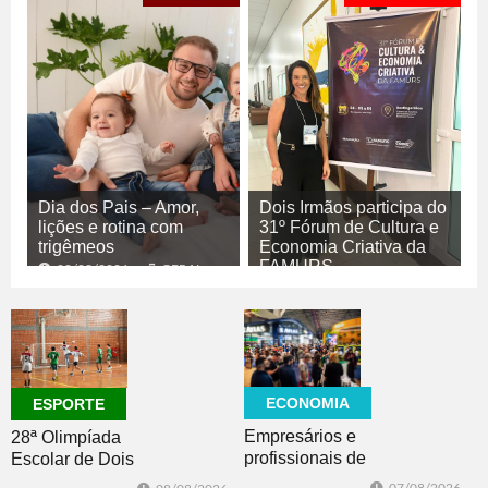
Dia dos Pais – Amor,
Dois Irmãos participa do
lições e rotina com
31º Fórum de Cultura e
trigêmeos
Economia Criativa da
FAMURS
08/08/2026
GERAL
08/08/2026
CULTURA
ECONOMIA
ESPORTE
Empresários e
28ª Olimpíada
profissionais de
Escolar de Dois
Dois Irmãos,
Irmãos retorna