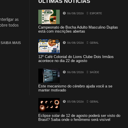
ÚLTIMAS NOTÍCIAS
06/08/2026
ESPORTE
terligar as
sobre todos
Campeonato de Bocha Adulto Masculino Duplas
está com inscrições abertas
SAIBA MAIS
06/08/2026
GERAL
12º Café Colonial do Lions Clube Dois Irmãos
acontece no dia 22 de agosto
06/08/2026
SAÚDE
Este mecanismo do cérebro ajuda você a se
manter motivado
05/08/2026
GERAL
Eclipse solar de 12 de agosto poderá ser visto do
Brasil? Saiba onde o fenômeno será visível