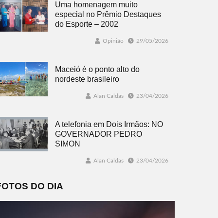
Uma homenagem muito
especial no Prêmio Destaques
do Esporte – 2002
Opinião
29/05/2026
Maceió é o ponto alto do
nordeste brasileiro
Alan Caldas
23/04/2026
A telefonia em Dois Irmãos: NO
GOVERNADOR PEDRO
SIMON
Alan Caldas
23/04/2026
FOTOS DO DIA