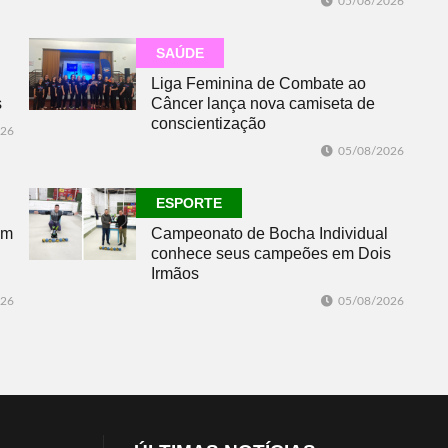
05/08/2026
SAÚDE
Liga Feminina de Combate ao
s
Câncer lança nova camiseta de
conscientização
026
05/08/2026
ESPORTE
om
Campeonato de Bocha Individual
conhece seus campeões em Dois
Irmãos
026
05/08/2026