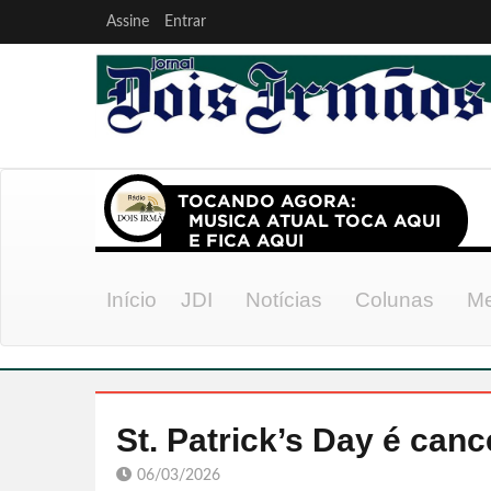
Assine
Entrar
Início
JDI
Notícias
Colunas
Me
St. Patrick’s Day é can
06/03/2026