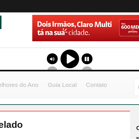
lhores do Ano
Guia Local
Contato
celado