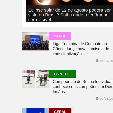
Eclipse solar de 12 de agosto poderá ser
visto do Brasil? Saiba onde o fenômeno
será visível
05/08/2026
GERAL
SAÚDE
Liga Feminina de Combate ao
Câncer lança nova camiseta de
conscientização
05/08/2
ESPORTE
Campeonato de Bocha Individual
conhece seus campeões em Doi
Irmãos
05/08/2
GERAL