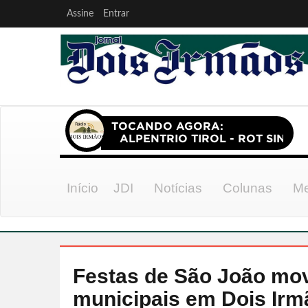
Assine
Entrar
Início
JDI
Notícias
Colunas
Me
Festas de São João mo
municipais em Dois Irm