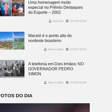
Uma homenagem muito
especial no Prêmio Destaques
do Esporte – 2002
Opinião
29/05/2026
Maceió é o ponto alto do
nordeste brasileiro
Alan Caldas
23/04/2026
A telefonia em Dois Irmãos: NO
GOVERNADOR PEDRO
SIMON
Alan Caldas
23/04/2026
FOTOS DO DIA