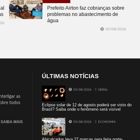
al
Prefeito Airton faz cobranças sobre
as
problemas no abastecimento de
água
026
05/08/2026
ÚLTIMAS NOTÍCIAS
05/08/2026
GERAL
terligar as
sobre todos
Eclipse solar de 12 de agosto poderá ser visto do
Brasil? Saiba onde o fenômeno será visível
SAIBA MAIS
05/08/2026
ECONOMIA
Abicalçados leva 27 marcas para feira norte-