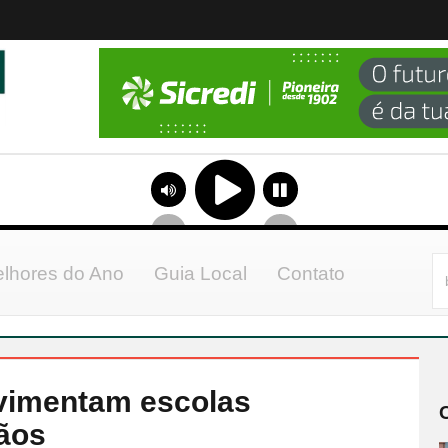
lhores do Ano
Guia Local
Contato
vimentam escolas
ãos