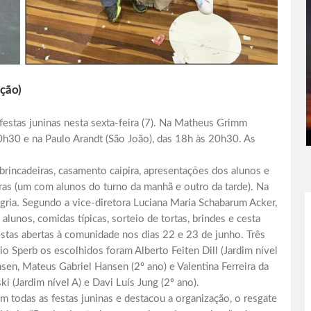
ção)
estas juninas nesta sexta-feira (7). Na Matheus Grimm
0h30 e na Paulo Arandt (São João), das 18h às 20h30. As
incadeiras, casamento caipira, apresentações dos alunos e
iras (um com alunos do turno da manhã e outro da tarde). Na
egria. Segundo a vice-diretora Luciana Maria Schabarum Acker,
 alunos, comidas típicas, sorteio de tortas, brindes e cesta
festas abertas à comunidade nos dias 22 e 23 de junho. Três
o Sperb os escolhidos foram Alberto Feiten Dill (Jardim nível
sen, Mateus Gabriel Hansen (2º ano) e Valentina Ferreira da
ki (Jardim nível A) e Davi Luís Jung (2º ano).
m todas as festas juninas e destacou a organização, o resgate