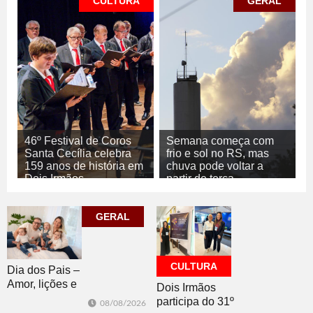
CULTURA
GERAL
46º Festival de Coros
Semana começa com
Santa Cecília celebra
frio e sol no RS, mas
159 anos de história em
chuva pode voltar a
Dois Irmãos
partir de terça
10/08/2026
10/08/2026
GERAL
CULTURA
GERAL
CULTURA
Dia dos Pais –
Amor, lições e
Dois Irmãos
rotina com
participa do 31º
08/08/2026
trigêmeos