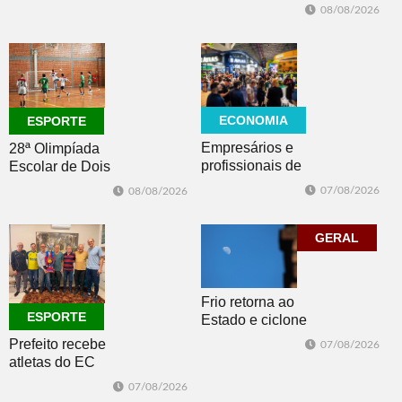
Fórum de
08/08/2026
Cultura e
Economia
Criativa da
FAMURS
ECONOMIA
ESPORTE
Empresários e
28ª Olimpíada
profissionais de
Escolar de Dois
Dois Irmãos,
Irmãos retorna
07/08/2026
08/08/2026
Morro e Herval
com disputas de
prestigiam 27ª
Handebol Mirim
Construsul
GERAL
Frio retorna ao
ESPORTE
Estado e ciclone
se afasta para o
Prefeito recebe
07/08/2026
oceano no fim
atletas do EC
de semana
Morro Reuter,
07/08/2026
campeões do