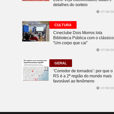
detalhes do sorteio
07/08/2
CULTURA
Cineclube Dois Morros lota
Biblioteca Pública com o clássico
“Um corpo que cai”
07/08/2
GERAL
‘Corredor de tornados’: por que o
RS é a 2ª região do mundo mais
favorável ao fenômeno
07/08/2