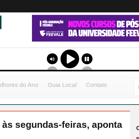
lhores do Ano
Guia Local
Contato
r às segundas-feiras, aponta