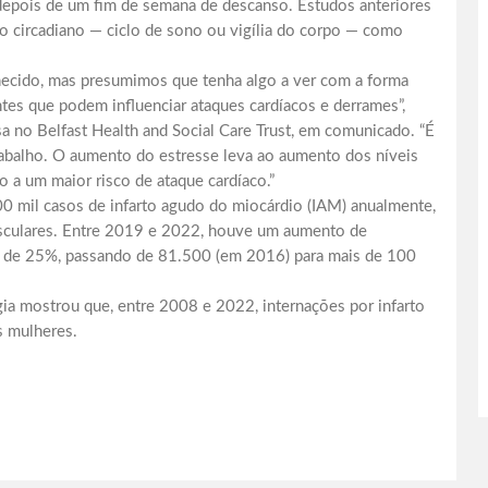
r depois de um fim de semana de descanso. Estudos anteriores
mo circadiano — ciclo de sono ou vigília do corpo — como
ecido, mas presumimos que tenha algo a ver com a forma
tes que podem influenciar ataques cardíacos e derrames”,
isa no Belfast Health and Social Care Trust, em comunicado. “É
trabalho. O aumento do estresse leva ao aumento dos níveis
o a um maior risco de ataque cardíaco.”
00 mil casos de infarto agudo do miocárdio (IAM) anualmente,
asculares. Entre 2019 e 2022, houve um aumento de
is de 25%, passando de 81.500 (em 2016) para mais de 100
ia mostrou que, entre 2008 e 2022, internações por infarto
 mulheres.