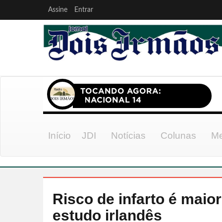
Assine
Entrar
Início
JDI
Notícias
Colunas
Me
Risco de infarto é maio
estudo irlandês