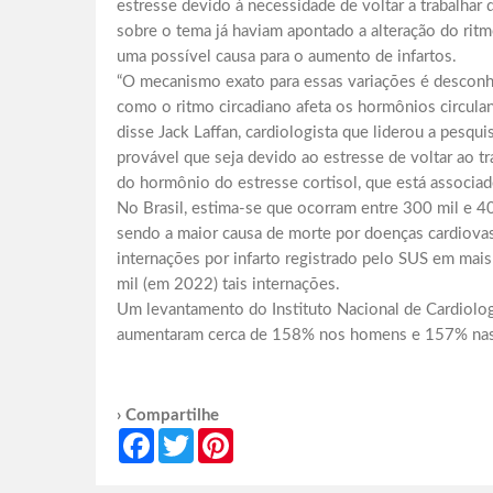
estresse devido à necessidade de voltar a trabalha
sobre o tema já haviam apontado a alteração do rit
uma possível causa para o aumento de infartos.
“O mecanismo exato para essas variações é desconh
como o ritmo circadiano afeta os hormônios circulan
disse Jack Laffan, cardiologista que liderou a pesqu
provável que seja devido ao estresse de voltar ao 
do hormônio do estresse cortisol, que está associad
No Brasil, estima-se que ocorram entre 300 mil e 4
sendo a maior causa de morte por doenças cardiov
internações por infarto registrado pelo SUS em ma
mil (em 2022) tais internações.
Um levantamento do Instituto Nacional de Cardiolog
aumentaram cerca de 158% nos homens e 157% nas
› Compartilhe
Facebook
Twitter
Pinterest