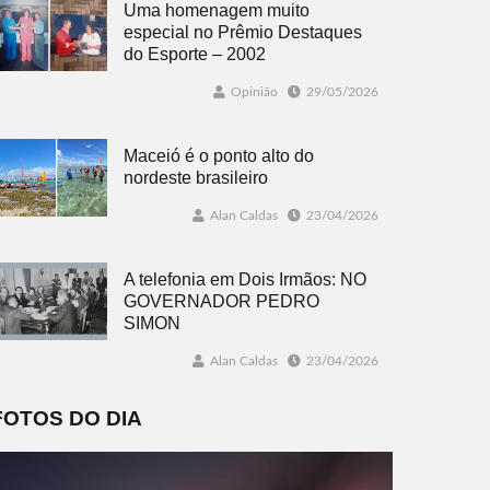
Uma homenagem muito
especial no Prêmio Destaques
do Esporte – 2002
Opinião
29/05/2026
Maceió é o ponto alto do
nordeste brasileiro
Alan Caldas
23/04/2026
A telefonia em Dois Irmãos: NO
GOVERNADOR PEDRO
SIMON
Alan Caldas
23/04/2026
FOTOS DO DIA