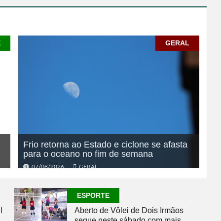
E
GERAL
Frio retorna ao Estado e ciclone se afasta
para o oceano no fim de semana
07/08/2026
GERAL
ESPORTE
l
Aberto de Vôlei de Dois Irmãos
segue neste sábado com mais