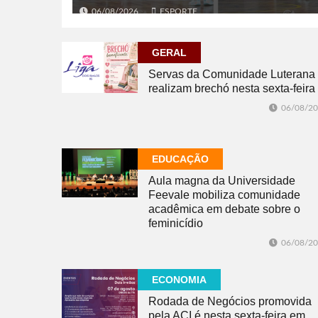
06/08/2026
ESPORTE
GERAL
Servas da Comunidade Luterana
realizam brechó nesta sexta-feira
06/08/2
EDUCAÇÃO
Aula magna da Universidade
Feevale mobiliza comunidade
acadêmica em debate sobre o
feminicídio
06/08/2
ECONOMIA
Rodada de Negócios promovida
pela ACI é nesta sexta-feira em