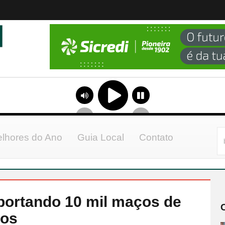
lhores do Ano
Guia Local
Contato
portando 10 mil maços de
dos