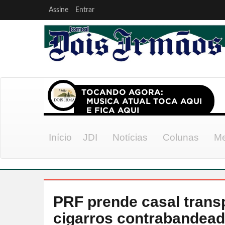
Assine
Entrar
Início
JDI
Notícias
Colunas
Me
PRF prende casal trans
cigarros contrabandea