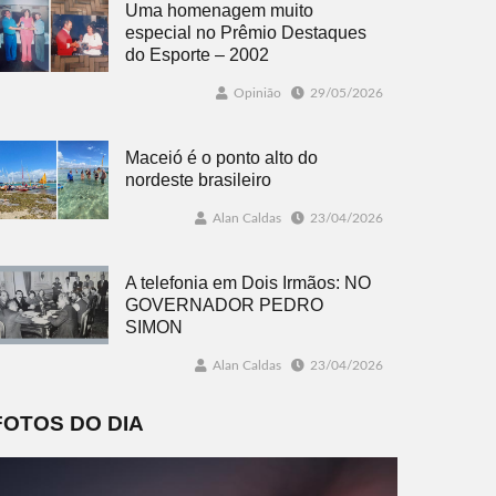
Uma homenagem muito
especial no Prêmio Destaques
do Esporte – 2002
Opinião
29/05/2026
Maceió é o ponto alto do
nordeste brasileiro
Alan Caldas
23/04/2026
A telefonia em Dois Irmãos: NO
GOVERNADOR PEDRO
SIMON
Alan Caldas
23/04/2026
FOTOS DO DIA