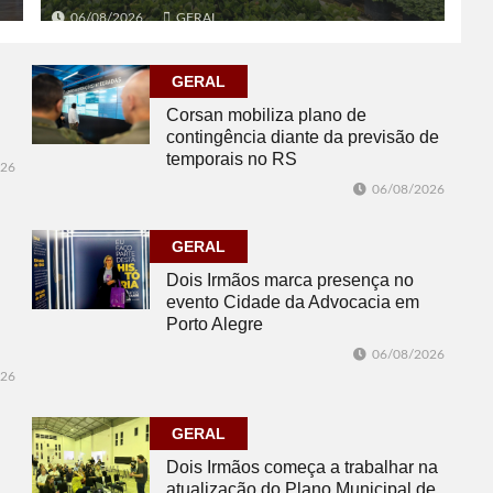
06/08/2026
GERAL
GERAL
Corsan mobiliza plano de
contingência diante da previsão de
temporais no RS
026
06/08/2026
GERAL
Dois Irmãos marca presença no
evento Cidade da Advocacia em
Porto Alegre
06/08/2026
026
GERAL
Dois Irmãos começa a trabalhar na
atualização do Plano Municipal de