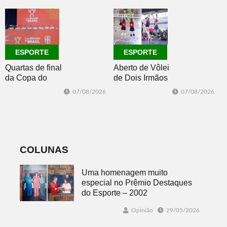
Intermunicipal
Master 65+
ESPORTE
ESPORTE
Quartas de final
Aberto de Vôlei
da Copa do
de Dois Irmãos
Brasil 2026: veja
segue neste
07/08/2026
07/08/2026
classificados,
sábado com
datas e detalhes
mais quatro
do sorteio
jogos
COLUNAS
Uma homenagem muito
especial no Prêmio Destaques
do Esporte – 2002
Opinião
29/05/2026