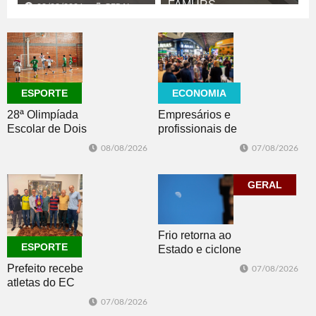
FAMURS
08/08/2026
GERAL
08/08/2026
CULTURA
ECONOMIA
ESPORTE
Empresários e
28ª Olimpíada
profissionais de
Escolar de Dois
Dois Irmãos,
Irmãos retorna
07/08/2026
08/08/2026
Morro e Herval
com disputas de
prestigiam 27ª
Handebol Mirim
Construsul
GERAL
Frio retorna ao
ESPORTE
Estado e ciclone
se afasta para o
Prefeito recebe
07/08/2026
oceano no fim
atletas do EC
de semana
Morro Reuter,
07/08/2026
campeões do