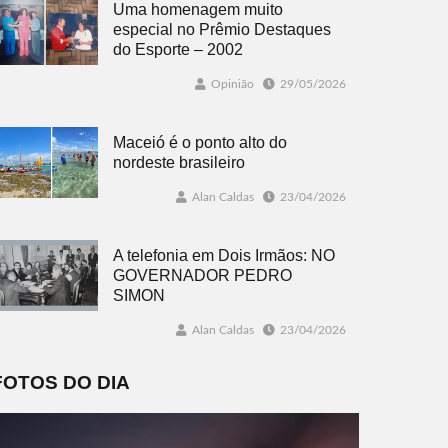
Uma homenagem muito
especial no Prêmio Destaques
do Esporte – 2002
Opinião
29/05/2026
Maceió é o ponto alto do
nordeste brasileiro
Alan Caldas
23/04/2026
A telefonia em Dois Irmãos: NO
GOVERNADOR PEDRO
SIMON
Alan Caldas
23/04/2026
FOTOS DO DIA