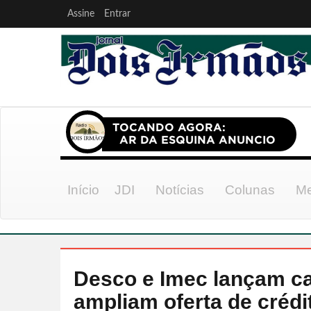
Assine
Entrar
Início
JDI
Notícias
Colunas
Me
Desco e Imec lançam ca
ampliam oferta de créd