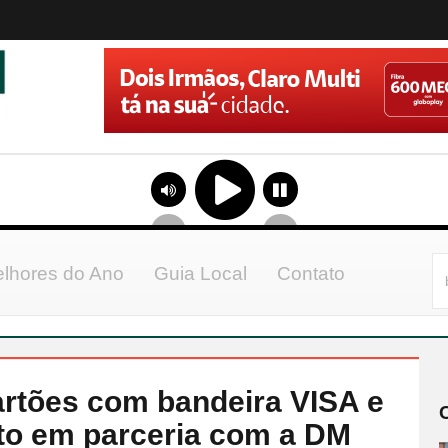
lhores do Ano
Guia Local
Contato
rtões com bandeira VISA e
ito em parceria com a DM