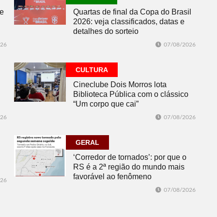
se
Quartas de final da Copa do Brasil
2026: veja classificados, datas e
detalhes do sorteio
026
07/08/2026
CULTURA
Cineclube Dois Morros lota
Biblioteca Pública com o clássico
“Um corpo que cai”
026
07/08/2026
GERAL
‘Corredor de tornados’: por que o
RS é a 2ª região do mundo mais
favorável ao fenômeno
026
07/08/2026