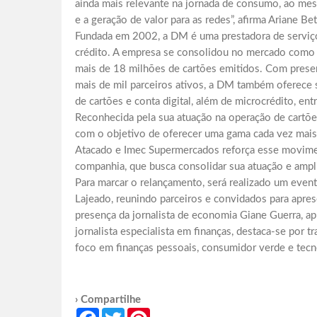
ainda mais relevante na jornada de consumo, ao me
e a geração de valor para as redes”, afirma Ariane B
Fundada em 2002, a DM é uma prestadora de serviç
crédito. A empresa se consolidou no mercado como a
mais de 18 milhões de cartões emitidos. Com prese
mais de mil parceiros ativos, a DM também oferece 
de cartões e conta digital, além de microcrédito, ent
Reconhecida pela sua atuação na operação de cartõe
com o objetivo de oferecer uma gama cada vez mais 
Atacado e Imec Supermercados reforça esse moviment
companhia, que busca consolidar sua atuação e ampl
Para marcar o relançamento, será realizado um even
Lajeado, reunindo parceiros e convidados para apre
presença da jornalista de economia Giane Guerra, a
jornalista especialista em finanças, destaca-se por 
foco em finanças pessoais, consumidor verde e tecno
› Compartilhe
Facebook
Twitter
Pinterest