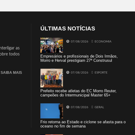
ÚLTIMAS NOTÍCIAS
07/08/2026
ECONOMIA
terligar as
sobre todos
Empresários e profissionais de Dois Irmãos,
Morro e Herval prestigiam 27ª Construsul
SAIBA MAIS
07/08/2026
ESPORTE
Prefeito recebe atletas do EC Morro Reuter,
campeões do Intermunicipal Master 65+
07/08/2026
GERAL
Frio retorna ao Estado e ciclone se afasta para o
oceano no fim de semana