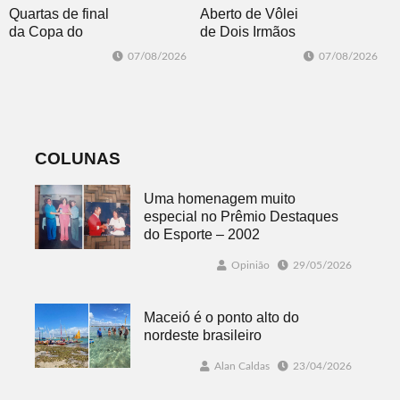
Quartas de final
Aberto de Vôlei
da Copa do
de Dois Irmãos
Brasil 2026: veja
segue neste
07/08/2026
07/08/2026
classificados,
sábado com
datas e detalhes
mais quatro
do sorteio
jogos
COLUNAS
Uma homenagem muito
especial no Prêmio Destaques
do Esporte – 2002
Opinião
29/05/2026
Maceió é o ponto alto do
nordeste brasileiro
Alan Caldas
23/04/2026