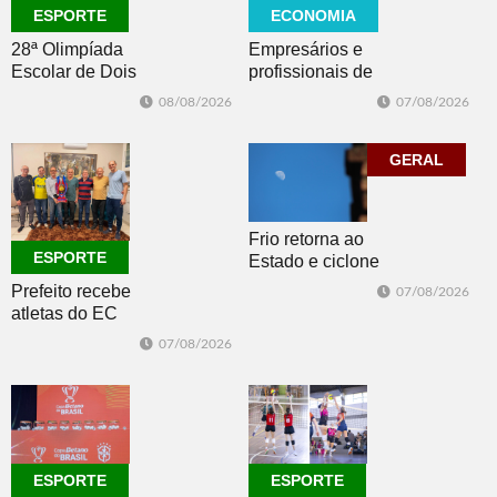
ECONOMIA
ESPORTE
Empresários e
28ª Olimpíada
profissionais de
Escolar de Dois
Dois Irmãos,
Irmãos retorna
07/08/2026
08/08/2026
Morro e Herval
com disputas de
prestigiam 27ª
Handebol Mirim
Construsul
GERAL
Frio retorna ao
ESPORTE
Estado e ciclone
se afasta para o
Prefeito recebe
07/08/2026
oceano no fim
atletas do EC
de semana
Morro Reuter,
07/08/2026
campeões do
Intermunicipal
Master 65+
ESPORTE
ESPORTE