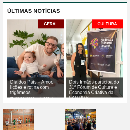
ÚLTIMAS NOTÍCIAS
GERAL
CULTURA
Dia dos Pais – Amor,
Dois Irmãos participa do
lições e rotina com
31º Fórum de Cultura e
trigêmeos
Economia Criativa da
FAMURS
08/08/2026
GERAL
08/08/2026
CULTURA